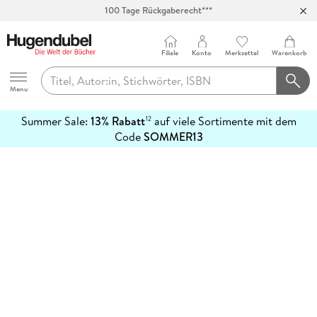
100 Tage Rückgaberecht***
Abholung in über 100 Filialen
Filiale
Konto
Merkzettel
Warenkorb
Hugendubel
Menu
Summer Sale:
13% Rabatt
auf viele Sortimente mit dem
12
mehr
Code
SOMMER13
erfahren