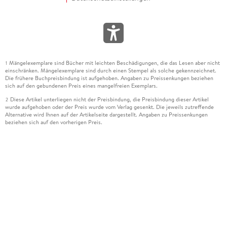
Mängelexemplare sind Bücher mit leichten Beschädigungen, die das Lesen aber nicht
1
einschränken. Mängelexemplare sind durch einen Stempel als solche gekennzeichnet.
Die frühere Buchpreisbindung ist aufgehoben. Angaben zu Preissenkungen beziehen
sich auf den gebundenen Preis eines mangelfreien Exemplars.
Diese Artikel unterliegen nicht der Preisbindung, die Preisbindung dieser Artikel
2
wurde aufgehoben oder der Preis wurde vom Verlag gesenkt. Die jeweils zutreffende
Alternative wird Ihnen auf der Artikelseite dargestellt. Angaben zu Preissenkungen
beziehen sich auf den vorherigen Preis.
Durch Öffnen der Leseprobe willigen Sie ein, dass Daten an den Anbieter der
3
Leseprobe übermittelt werden.
Der gebundene Preis dieses Artikels wird nach Ablauf des auf der Artikelseite
4
dargestellten Datums vom Verlag angehoben.
Der Preisvergleich bezieht sich auf die unverbindliche Preisempfehlung (UVP) des
5
Herstellers.
Der gebundene Preis dieses Artikels wurde vom Verlag gesenkt. Angaben zu
6
Preissenkungen beziehen sich auf den vorherigen Preis.
Die Preisbindung dieses Artikels wurde aufgehoben. Angaben zu Preissenkungen
7