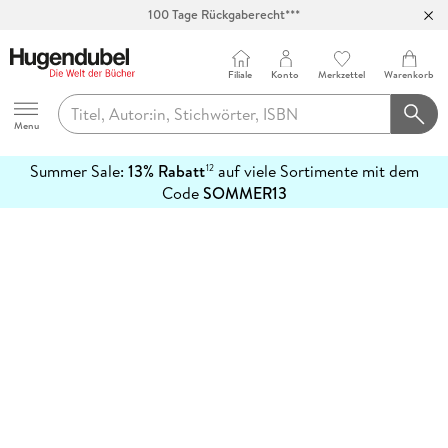
100 Tage Rückgaberecht***
Abholung in über 100 Filialen
Filiale
Konto
Merkzettel
Warenkorb
Hugendubel
Menu
Summer Sale:
13% Rabatt
auf viele Sortimente mit dem
12
mehr
Code
SOMMER13
erfahren