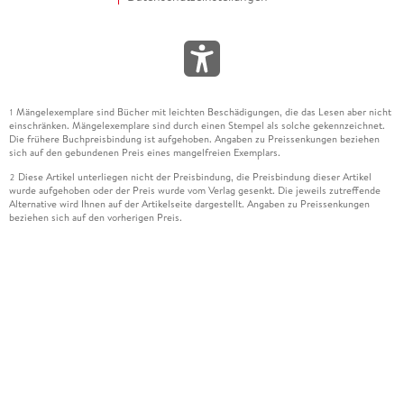
Mängelexemplare sind Bücher mit leichten Beschädigungen, die das Lesen aber nicht
1
einschränken. Mängelexemplare sind durch einen Stempel als solche gekennzeichnet.
Die frühere Buchpreisbindung ist aufgehoben. Angaben zu Preissenkungen beziehen
sich auf den gebundenen Preis eines mangelfreien Exemplars.
Diese Artikel unterliegen nicht der Preisbindung, die Preisbindung dieser Artikel
2
wurde aufgehoben oder der Preis wurde vom Verlag gesenkt. Die jeweils zutreffende
Alternative wird Ihnen auf der Artikelseite dargestellt. Angaben zu Preissenkungen
beziehen sich auf den vorherigen Preis.
Durch Öffnen der Leseprobe willigen Sie ein, dass Daten an den Anbieter der
3
Leseprobe übermittelt werden.
Der gebundene Preis dieses Artikels wird nach Ablauf des auf der Artikelseite
4
dargestellten Datums vom Verlag angehoben.
Der Preisvergleich bezieht sich auf die unverbindliche Preisempfehlung (UVP) des
5
Herstellers.
Der gebundene Preis dieses Artikels wurde vom Verlag gesenkt. Angaben zu
6
Preissenkungen beziehen sich auf den vorherigen Preis.
Die Preisbindung dieses Artikels wurde aufgehoben. Angaben zu Preissenkungen
7