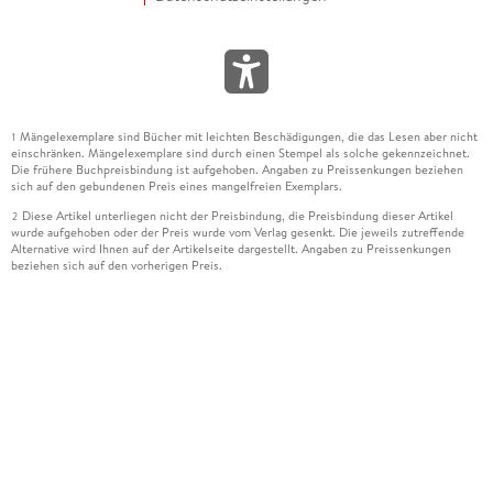
Mängelexemplare sind Bücher mit leichten Beschädigungen, die das Lesen aber nicht
1
einschränken. Mängelexemplare sind durch einen Stempel als solche gekennzeichnet.
Die frühere Buchpreisbindung ist aufgehoben. Angaben zu Preissenkungen beziehen
sich auf den gebundenen Preis eines mangelfreien Exemplars.
Diese Artikel unterliegen nicht der Preisbindung, die Preisbindung dieser Artikel
2
wurde aufgehoben oder der Preis wurde vom Verlag gesenkt. Die jeweils zutreffende
Alternative wird Ihnen auf der Artikelseite dargestellt. Angaben zu Preissenkungen
beziehen sich auf den vorherigen Preis.
Durch Öffnen der Leseprobe willigen Sie ein, dass Daten an den Anbieter der
3
Leseprobe übermittelt werden.
Der gebundene Preis dieses Artikels wird nach Ablauf des auf der Artikelseite
4
dargestellten Datums vom Verlag angehoben.
Der Preisvergleich bezieht sich auf die unverbindliche Preisempfehlung (UVP) des
5
Herstellers.
Der gebundene Preis dieses Artikels wurde vom Verlag gesenkt. Angaben zu
6
Preissenkungen beziehen sich auf den vorherigen Preis.
Die Preisbindung dieses Artikels wurde aufgehoben. Angaben zu Preissenkungen
7