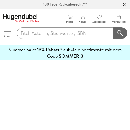
100 Tage Rückgaberecht***
Abholung in über 100 Filialen
Filiale
Konto
Merkzettel
Warenkorb
Hugendubel
Menu
Summer Sale:
13% Rabatt
auf viele Sortimente mit dem
12
mehr
Code
SOMMER13
erfahren