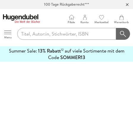
100 Tage Rückgaberecht***
Abholung in über 100 Filialen
Filiale
Konto
Merkzettel
Warenkorb
Hugendubel
Menu
Summer Sale:
13% Rabatt
auf viele Sortimente mit dem
12
mehr
Code
SOMMER13
erfahren