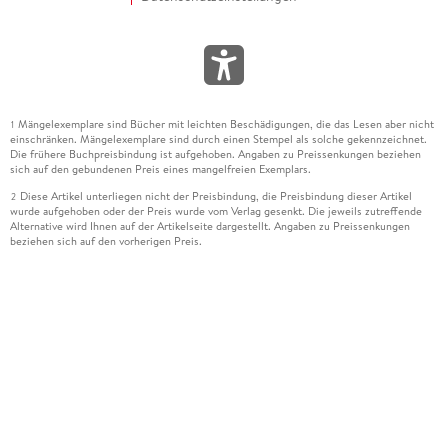
Mängelexemplare sind Bücher mit leichten Beschädigungen, die das Lesen aber nicht
1
einschränken. Mängelexemplare sind durch einen Stempel als solche gekennzeichnet.
Die frühere Buchpreisbindung ist aufgehoben. Angaben zu Preissenkungen beziehen
sich auf den gebundenen Preis eines mangelfreien Exemplars.
Diese Artikel unterliegen nicht der Preisbindung, die Preisbindung dieser Artikel
2
wurde aufgehoben oder der Preis wurde vom Verlag gesenkt. Die jeweils zutreffende
Alternative wird Ihnen auf der Artikelseite dargestellt. Angaben zu Preissenkungen
beziehen sich auf den vorherigen Preis.
Durch Öffnen der Leseprobe willigen Sie ein, dass Daten an den Anbieter der
3
Leseprobe übermittelt werden.
Der gebundene Preis dieses Artikels wird nach Ablauf des auf der Artikelseite
4
dargestellten Datums vom Verlag angehoben.
Der Preisvergleich bezieht sich auf die unverbindliche Preisempfehlung (UVP) des
5
Herstellers.
Der gebundene Preis dieses Artikels wurde vom Verlag gesenkt. Angaben zu
6
Preissenkungen beziehen sich auf den vorherigen Preis.
Die Preisbindung dieses Artikels wurde aufgehoben. Angaben zu Preissenkungen
7