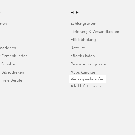
l
Hilfe
hmen
Zahlungsarten
Lieferung & Versandkosten
Filialabholung
mationen
Retoure
ür Firmenkunden
eBooks laden
r Schulen
Passwort vergessen
r Bibliotheken
Abos kündigen
Vertrag widerrufen
r freie Berufe
Alle Hilfethemen