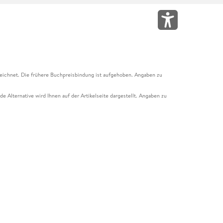
eichnet. Die frühere Buchpreisbindung ist aufgehoben. Angaben zu
e Alternative wird Ihnen auf der Artikelseite dargestellt. Angaben zu
ur Abholung mit Zahlung in der Filiale möglich. Der Gutschein ist nicht
t und das Hugendubel Hörbuch Abo. Der Gutschein ist nicht mit anderen