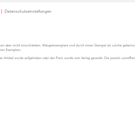
Datenschutzeinstellungen
en aber nicht einschränken. Mängelexemplare sind durch einen Stempel als solche gekennz
ien Exemplars.
ser Artikel wurde aufgehoben oder der Preis wurde vom Verlag gesenkt. Die jeweils zutreffend
ter der Leseprobe übermittelt werden.
kelseite dargestellten Datums vom Verlag angehoben.
g (UVP) des Herstellers.
n zu Preissenkungen beziehen sich auf den vorherigen Preis.
senkungen beziehen sich auf den letzten gebundenen Preis.
kelseite dargestellten Datums vom Verlag angehoben.
n den Gutschein ausschließlich online einlösen unter www.hugendubel.de. Keine Bestellung z
und eBooks) sowie für preisgebundene Kalender, tolino shine (4016621130466), tolino selec
cht möglich. Ein Weiterverkauf und der Handel des Gutscheincodes sind nicht gestattet.