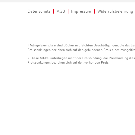
Datenschutz
AGB
Impressum
Widerrufsbelehrung
Mängelexemplare sind Bücher mit leichten Beschädigungen, die das Les
1
Preissenkungen beziehen sich auf den gebundenen Preis eines mangelfre
Diese Artikel unterliegen nicht der Preisbindung, die Preisbindung die
2
Preissenkungen beziehen sich auf den vorherigen Preis.
Durch Öffnen der Leseprobe willigen Sie ein, dass Daten an den Anbie
3
Der gebundene Preis dieses Artikels wird nach Ablauf des auf der Arti
4
Der Preisvergleich bezieht sich auf die unverbindliche Preisempfehlun
5
Der gebundene Preis dieses Artikels wurde vom Verlag gesenkt. Angabe
6
Die Preisbindung dieses Artikels wurde aufgehoben. Angaben zu Preis
7
Der gebundene Preis dieses Artikels wird nach Ablauf des auf der Arti
8
Ihr Gutschein SOMMER13 gilt bis einschließlich 10.08.2026. Sie könne
12
gültig für gesetzlich preisgebundene Artikel (deutschsprachige Bücher 
Gutscheinen und Geschenkkarten kombinierbar. Eine Barauszahlung ist ni