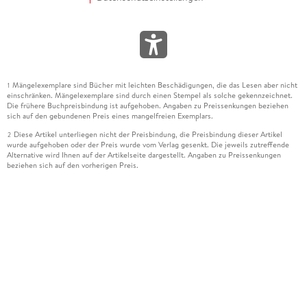
Mängelexemplare sind Bücher mit leichten Beschädigungen, die das Lesen aber nicht
1
einschränken. Mängelexemplare sind durch einen Stempel als solche gekennzeichnet.
Die frühere Buchpreisbindung ist aufgehoben. Angaben zu Preissenkungen beziehen
sich auf den gebundenen Preis eines mangelfreien Exemplars.
Diese Artikel unterliegen nicht der Preisbindung, die Preisbindung dieser Artikel
2
wurde aufgehoben oder der Preis wurde vom Verlag gesenkt. Die jeweils zutreffende
Alternative wird Ihnen auf der Artikelseite dargestellt. Angaben zu Preissenkungen
beziehen sich auf den vorherigen Preis.
Durch Öffnen der Leseprobe willigen Sie ein, dass Daten an den Anbieter der
3
Leseprobe übermittelt werden.
Der gebundene Preis dieses Artikels wird nach Ablauf des auf der Artikelseite
4
dargestellten Datums vom Verlag angehoben.
Der Preisvergleich bezieht sich auf die unverbindliche Preisempfehlung (UVP) des
5
Herstellers.
Der gebundene Preis dieses Artikels wurde vom Verlag gesenkt. Angaben zu
6
Preissenkungen beziehen sich auf den vorherigen Preis.
Die Preisbindung dieses Artikels wurde aufgehoben. Angaben zu Preissenkungen
7