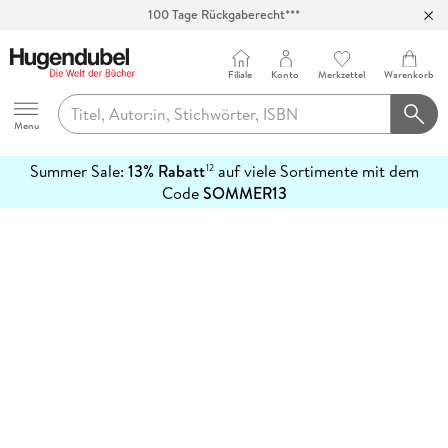
100 Tage Rückgaberecht***
Abholung in über 100 Filialen
Filiale
Konto
Merkzettel
Warenkorb
Hugendubel
Menu
Summer Sale:
13% Rabatt
auf viele Sortimente mit dem
12
mehr
Code
SOMMER13
erfahren