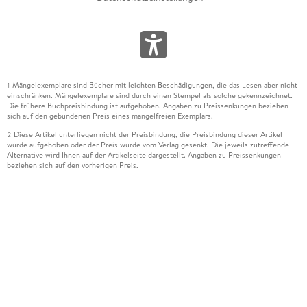
Mängelexemplare sind Bücher mit leichten Beschädigungen, die das Lesen aber nicht
1
einschränken. Mängelexemplare sind durch einen Stempel als solche gekennzeichnet.
Die frühere Buchpreisbindung ist aufgehoben. Angaben zu Preissenkungen beziehen
sich auf den gebundenen Preis eines mangelfreien Exemplars.
Diese Artikel unterliegen nicht der Preisbindung, die Preisbindung dieser Artikel
2
wurde aufgehoben oder der Preis wurde vom Verlag gesenkt. Die jeweils zutreffende
Alternative wird Ihnen auf der Artikelseite dargestellt. Angaben zu Preissenkungen
beziehen sich auf den vorherigen Preis.
Durch Öffnen der Leseprobe willigen Sie ein, dass Daten an den Anbieter der
3
Leseprobe übermittelt werden.
Der gebundene Preis dieses Artikels wird nach Ablauf des auf der Artikelseite
4
dargestellten Datums vom Verlag angehoben.
Der Preisvergleich bezieht sich auf die unverbindliche Preisempfehlung (UVP) des
5
Herstellers.
Der gebundene Preis dieses Artikels wurde vom Verlag gesenkt. Angaben zu
6
Preissenkungen beziehen sich auf den vorherigen Preis.
Die Preisbindung dieses Artikels wurde aufgehoben. Angaben zu Preissenkungen
7