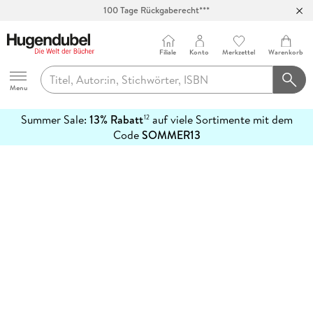
100 Tage Rückgaberecht***
Abholung in über 100 Filialen
Filiale
Konto
Merkzettel
Warenkorb
Hugendubel
Menu
Summer Sale:
13% Rabatt
auf viele Sortimente mit dem
12
mehr
Code
SOMMER13
erfahren