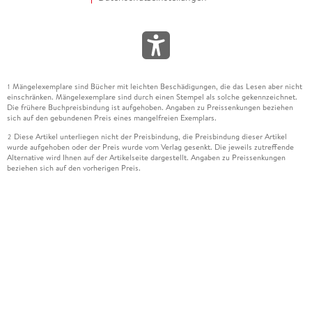
Mängelexemplare sind Bücher mit leichten Beschädigungen, die das Lesen aber nicht
1
einschränken. Mängelexemplare sind durch einen Stempel als solche gekennzeichnet.
Die frühere Buchpreisbindung ist aufgehoben. Angaben zu Preissenkungen beziehen
sich auf den gebundenen Preis eines mangelfreien Exemplars.
Diese Artikel unterliegen nicht der Preisbindung, die Preisbindung dieser Artikel
2
wurde aufgehoben oder der Preis wurde vom Verlag gesenkt. Die jeweils zutreffende
Alternative wird Ihnen auf der Artikelseite dargestellt. Angaben zu Preissenkungen
beziehen sich auf den vorherigen Preis.
Durch Öffnen der Leseprobe willigen Sie ein, dass Daten an den Anbieter der
3
Leseprobe übermittelt werden.
Der gebundene Preis dieses Artikels wird nach Ablauf des auf der Artikelseite
4
dargestellten Datums vom Verlag angehoben.
Der Preisvergleich bezieht sich auf die unverbindliche Preisempfehlung (UVP) des
5
Herstellers.
Der gebundene Preis dieses Artikels wurde vom Verlag gesenkt. Angaben zu
6
Preissenkungen beziehen sich auf den vorherigen Preis.
Die Preisbindung dieses Artikels wurde aufgehoben. Angaben zu Preissenkungen
7