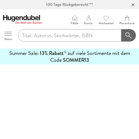
100 Tage Rückgaberecht***
Abholung in über 100 Filialen
Filiale
Konto
Merkzettel
Warenkorb
Hugendubel
Menu
Summer Sale:
13% Rabatt
auf viele Sortimente mit dem
12
mehr
Code
SOMMER13
erfahren