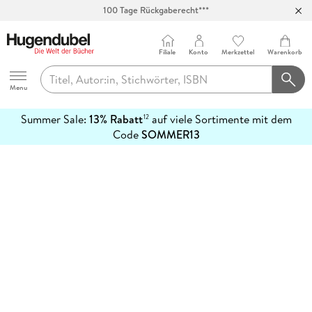
100 Tage Rückgaberecht***
Abholung in über 100 Filialen
Filiale
Konto
Merkzettel
Warenkorb
Hugendubel
Menu
Summer Sale:
13% Rabatt
auf viele Sortimente mit dem
12
mehr
Code
SOMMER13
erfahren