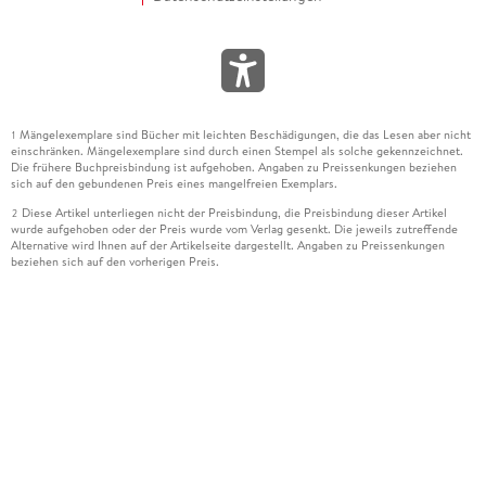
Mängelexemplare sind Bücher mit leichten Beschädigungen, die das Lesen aber nicht
1
einschränken. Mängelexemplare sind durch einen Stempel als solche gekennzeichnet.
Die frühere Buchpreisbindung ist aufgehoben. Angaben zu Preissenkungen beziehen
sich auf den gebundenen Preis eines mangelfreien Exemplars.
Diese Artikel unterliegen nicht der Preisbindung, die Preisbindung dieser Artikel
2
wurde aufgehoben oder der Preis wurde vom Verlag gesenkt. Die jeweils zutreffende
Alternative wird Ihnen auf der Artikelseite dargestellt. Angaben zu Preissenkungen
beziehen sich auf den vorherigen Preis.
Durch Öffnen der Leseprobe willigen Sie ein, dass Daten an den Anbieter der
3
Leseprobe übermittelt werden.
Der gebundene Preis dieses Artikels wird nach Ablauf des auf der Artikelseite
4
dargestellten Datums vom Verlag angehoben.
Der Preisvergleich bezieht sich auf die unverbindliche Preisempfehlung (UVP) des
5
Herstellers.
Der gebundene Preis dieses Artikels wurde vom Verlag gesenkt. Angaben zu
6
Preissenkungen beziehen sich auf den vorherigen Preis.
Die Preisbindung dieses Artikels wurde aufgehoben. Angaben zu Preissenkungen
7