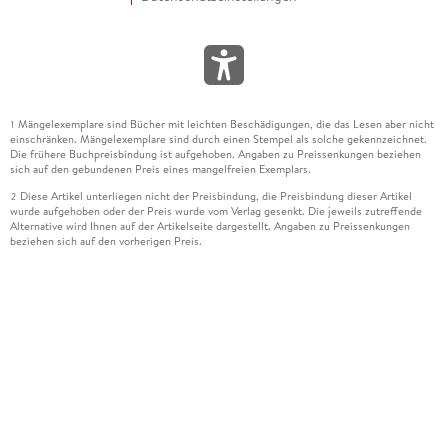
Mängelexemplare sind Bücher mit leichten Beschädigungen, die das Lesen aber nicht
1
einschränken. Mängelexemplare sind durch einen Stempel als solche gekennzeichnet.
Die frühere Buchpreisbindung ist aufgehoben. Angaben zu Preissenkungen beziehen
sich auf den gebundenen Preis eines mangelfreien Exemplars.
Diese Artikel unterliegen nicht der Preisbindung, die Preisbindung dieser Artikel
2
wurde aufgehoben oder der Preis wurde vom Verlag gesenkt. Die jeweils zutreffende
Alternative wird Ihnen auf der Artikelseite dargestellt. Angaben zu Preissenkungen
beziehen sich auf den vorherigen Preis.
Durch Öffnen der Leseprobe willigen Sie ein, dass Daten an den Anbieter der
3
Leseprobe übermittelt werden.
Der gebundene Preis dieses Artikels wird nach Ablauf des auf der Artikelseite
4
dargestellten Datums vom Verlag angehoben.
Der Preisvergleich bezieht sich auf die unverbindliche Preisempfehlung (UVP) des
5
Herstellers.
Der gebundene Preis dieses Artikels wurde vom Verlag gesenkt. Angaben zu
6
Preissenkungen beziehen sich auf den vorherigen Preis.
Die Preisbindung dieses Artikels wurde aufgehoben. Angaben zu Preissenkungen
7