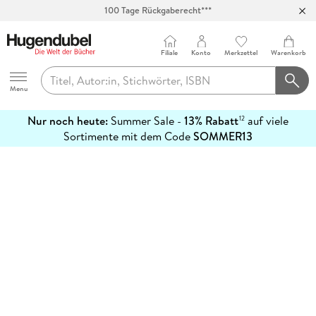
100 Tage Rückgaberecht***
Abholung in über 100 Filialen
Filiale
Konto
Merkzettel
Warenkorb
Hugendubel
Menu
Nur noch heute:
Summer Sale -
13% Rabatt
auf viele
12
mehr
Sortimente mit dem Code
SOMMER13
erfahren