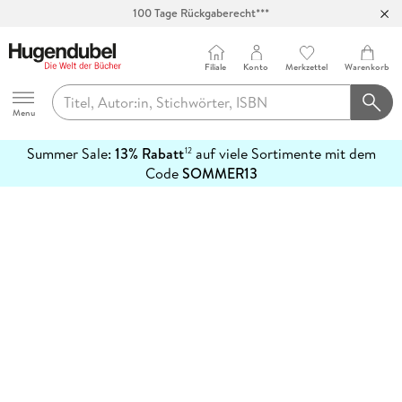
100 Tage Rückgaberecht***
Abholung in über 100 Filialen
Filiale
Konto
Merkzettel
Warenkorb
Hugendubel
Menu
Summer Sale:
13% Rabatt
auf viele Sortimente mit dem
12
mehr
Code
SOMMER13
erfahren