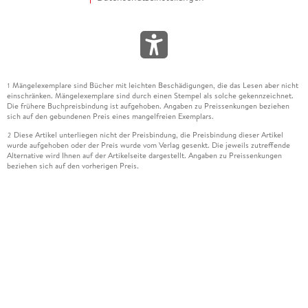
Mängelexemplare sind Bücher mit leichten Beschädigungen, die das Lesen aber nicht
1
einschränken. Mängelexemplare sind durch einen Stempel als solche gekennzeichnet.
Die frühere Buchpreisbindung ist aufgehoben. Angaben zu Preissenkungen beziehen
sich auf den gebundenen Preis eines mangelfreien Exemplars.
Diese Artikel unterliegen nicht der Preisbindung, die Preisbindung dieser Artikel
2
wurde aufgehoben oder der Preis wurde vom Verlag gesenkt. Die jeweils zutreffende
Alternative wird Ihnen auf der Artikelseite dargestellt. Angaben zu Preissenkungen
beziehen sich auf den vorherigen Preis.
Durch Öffnen der Leseprobe willigen Sie ein, dass Daten an den Anbieter der
3
Leseprobe übermittelt werden.
Der gebundene Preis dieses Artikels wird nach Ablauf des auf der Artikelseite
4
dargestellten Datums vom Verlag angehoben.
Der Preisvergleich bezieht sich auf die unverbindliche Preisempfehlung (UVP) des
5
Herstellers.
Der gebundene Preis dieses Artikels wurde vom Verlag gesenkt. Angaben zu
6
Preissenkungen beziehen sich auf den vorherigen Preis.
Die Preisbindung dieses Artikels wurde aufgehoben. Angaben zu Preissenkungen
7