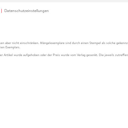
Datenschutzeinstellungen
en aber nicht einschränken. Mängelexemplare sind durch einen Stempel als solche gekennz
ien Exemplars.
ser Artikel wurde aufgehoben oder der Preis wurde vom Verlag gesenkt. Die jeweils zutreffend
ter der Leseprobe übermittelt werden.
kelseite dargestellten Datums vom Verlag angehoben.
g (UVP) des Herstellers.
n zu Preissenkungen beziehen sich auf den vorherigen Preis.
senkungen beziehen sich auf den letzten gebundenen Preis.
kelseite dargestellten Datums vom Verlag angehoben.
n den Gutschein ausschließlich online einlösen unter www.hugendubel.de. Keine Bestellung z
und eBooks) sowie für preisgebundene Kalender, tolino shine (4016621130466), tolino selec
cht möglich. Ein Weiterverkauf und der Handel des Gutscheincodes sind nicht gestattet.