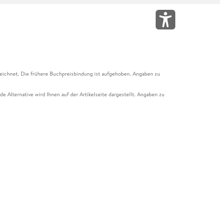
eichnet. Die frühere Buchpreisbindung ist aufgehoben. Angaben zu
e Alternative wird Ihnen auf der Artikelseite dargestellt. Angaben zu
ur Abholung mit Zahlung in der Filiale möglich. Der Gutschein ist nicht
t und das Hugendubel Hörbuch Abo. Der Gutschein ist nicht mit anderen