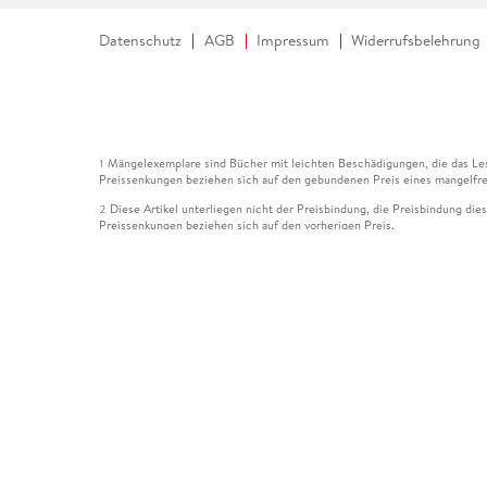
Datenschutz
AGB
Impressum
Widerrufsbelehrung
Mängelexemplare sind Bücher mit leichten Beschädigungen, die das Les
1
Preissenkungen beziehen sich auf den gebundenen Preis eines mangelfre
Diese Artikel unterliegen nicht der Preisbindung, die Preisbindung die
2
Preissenkungen beziehen sich auf den vorherigen Preis.
Durch Öffnen der Leseprobe willigen Sie ein, dass Daten an den Anbie
3
Der gebundene Preis dieses Artikels wird nach Ablauf des auf der Arti
4
Der Preisvergleich bezieht sich auf die unverbindliche Preisempfehlun
5
Der gebundene Preis dieses Artikels wurde vom Verlag gesenkt. Angabe
6
Die Preisbindung dieses Artikels wurde aufgehoben. Angaben zu Preis
7
Der gebundene Preis dieses Artikels wird nach Ablauf des auf der Arti
8
Ihr Gutschein SOMMER13 gilt bis einschließlich 10.08.2026. Sie könne
12
gültig für gesetzlich preisgebundene Artikel (deutschsprachige Bücher 
Gutscheinen und Geschenkkarten kombinierbar. Eine Barauszahlung ist ni