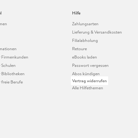
l
Hilfe
hmen
Zahlungsarten
Lieferung & Versandkosten
Filialabholung
mationen
Retoure
ür Firmenkunden
eBooks laden
r Schulen
Passwort vergessen
r Bibliotheken
Abos kündigen
Vertrag widerrufen
r freie Berufe
Alle Hilfethemen