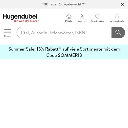
100 Tage Rückgaberecht***
Abholung in über 100 Filialen
Filiale
Konto
Merkzettel
Warenkorb
Hugendubel
Menu
Summer Sale:
13% Rabatt
auf viele Sortimente mit dem
12
mehr
Code
SOMMER13
erfahren