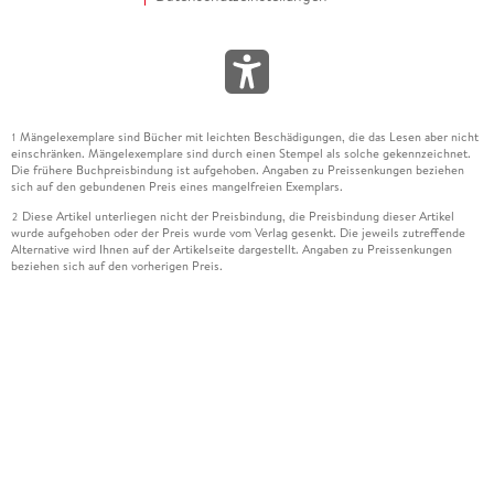
Mängelexemplare sind Bücher mit leichten Beschädigungen, die das Lesen aber nicht
1
einschränken. Mängelexemplare sind durch einen Stempel als solche gekennzeichnet.
Die frühere Buchpreisbindung ist aufgehoben. Angaben zu Preissenkungen beziehen
sich auf den gebundenen Preis eines mangelfreien Exemplars.
Diese Artikel unterliegen nicht der Preisbindung, die Preisbindung dieser Artikel
2
wurde aufgehoben oder der Preis wurde vom Verlag gesenkt. Die jeweils zutreffende
Alternative wird Ihnen auf der Artikelseite dargestellt. Angaben zu Preissenkungen
beziehen sich auf den vorherigen Preis.
Durch Öffnen der Leseprobe willigen Sie ein, dass Daten an den Anbieter der
3
Leseprobe übermittelt werden.
Der gebundene Preis dieses Artikels wird nach Ablauf des auf der Artikelseite
4
dargestellten Datums vom Verlag angehoben.
Der Preisvergleich bezieht sich auf die unverbindliche Preisempfehlung (UVP) des
5
Herstellers.
Der gebundene Preis dieses Artikels wurde vom Verlag gesenkt. Angaben zu
6
Preissenkungen beziehen sich auf den vorherigen Preis.
Die Preisbindung dieses Artikels wurde aufgehoben. Angaben zu Preissenkungen
7