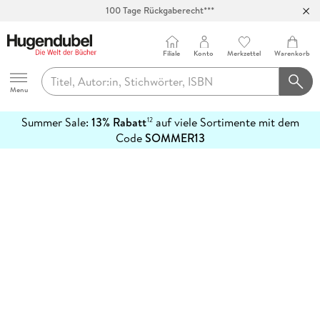
100 Tage Rückgaberecht***
Abholung in über 100 Filialen
Filiale
Konto
Merkzettel
Warenkorb
Hugendubel
Menu
Summer Sale:
13% Rabatt
auf viele Sortimente mit dem
12
mehr
Code
SOMMER13
erfahren