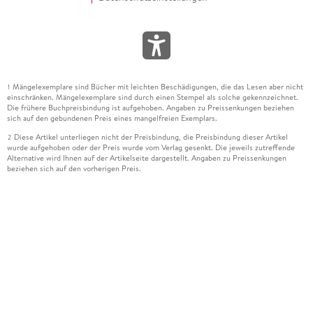
Mängelexemplare sind Bücher mit leichten Beschädigungen, die das Lesen aber nicht
1
einschränken. Mängelexemplare sind durch einen Stempel als solche gekennzeichnet.
Die frühere Buchpreisbindung ist aufgehoben. Angaben zu Preissenkungen beziehen
sich auf den gebundenen Preis eines mangelfreien Exemplars.
Diese Artikel unterliegen nicht der Preisbindung, die Preisbindung dieser Artikel
2
wurde aufgehoben oder der Preis wurde vom Verlag gesenkt. Die jeweils zutreffende
Alternative wird Ihnen auf der Artikelseite dargestellt. Angaben zu Preissenkungen
beziehen sich auf den vorherigen Preis.
Durch Öffnen der Leseprobe willigen Sie ein, dass Daten an den Anbieter der
3
Leseprobe übermittelt werden.
Der gebundene Preis dieses Artikels wird nach Ablauf des auf der Artikelseite
4
dargestellten Datums vom Verlag angehoben.
Der Preisvergleich bezieht sich auf die unverbindliche Preisempfehlung (UVP) des
5
Herstellers.
Der gebundene Preis dieses Artikels wurde vom Verlag gesenkt. Angaben zu
6
Preissenkungen beziehen sich auf den vorherigen Preis.
Die Preisbindung dieses Artikels wurde aufgehoben. Angaben zu Preissenkungen
7