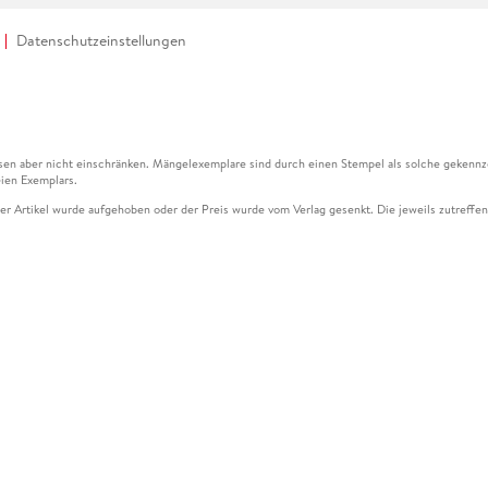
Datenschutzeinstellungen
en aber nicht einschränken. Mängelexemplare sind durch einen Stempel als solche gekennz
ien Exemplars.
ser Artikel wurde aufgehoben oder der Preis wurde vom Verlag gesenkt. Die jeweils zutreffend
ter der Leseprobe übermittelt werden.
kelseite dargestellten Datums vom Verlag angehoben.
g (UVP) des Herstellers.
n zu Preissenkungen beziehen sich auf den vorherigen Preis.
senkungen beziehen sich auf den letzten gebundenen Preis.
kelseite dargestellten Datums vom Verlag angehoben.
n den Gutschein ausschließlich online einlösen unter www.hugendubel.de. Keine Bestellung z
und eBooks) sowie für preisgebundene Kalender, tolino shine (4016621130466), tolino selec
cht möglich. Ein Weiterverkauf und der Handel des Gutscheincodes sind nicht gestattet.