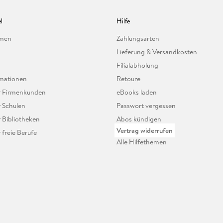
l
Hilfe
hmen
Zahlungsarten
Lieferung & Versandkosten
Filialabholung
mationen
Retoure
ür Firmenkunden
eBooks laden
r Schulen
Passwort vergessen
r Bibliotheken
Abos kündigen
Vertrag widerrufen
r freie Berufe
Alle Hilfethemen