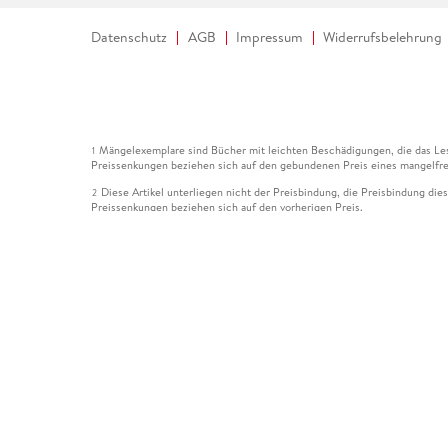
Datenschutz
AGB
Impressum
Widerrufsbelehrung
Mängelexemplare sind Bücher mit leichten Beschädigungen, die das Les
1
Preissenkungen beziehen sich auf den gebundenen Preis eines mangelfre
Diese Artikel unterliegen nicht der Preisbindung, die Preisbindung die
2
Preissenkungen beziehen sich auf den vorherigen Preis.
Durch Öffnen der Leseprobe willigen Sie ein, dass Daten an den Anbie
3
Der gebundene Preis dieses Artikels wird nach Ablauf des auf der Arti
4
Der Preisvergleich bezieht sich auf die unverbindliche Preisempfehlun
5
Der gebundene Preis dieses Artikels wurde vom Verlag gesenkt. Angabe
6
Die Preisbindung dieses Artikels wurde aufgehoben. Angaben zu Preis
7
Der gebundene Preis dieses Artikels wird nach Ablauf des auf der Arti
8
Ihr Gutschein SOMMER13 gilt bis einschließlich 10.08.2026. Sie könne
12
gültig für gesetzlich preisgebundene Artikel (deutschsprachige Bücher 
Gutscheinen und Geschenkkarten kombinierbar. Eine Barauszahlung ist ni