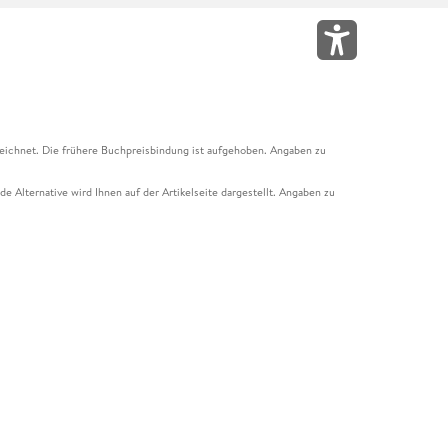
eichnet. Die frühere Buchpreisbindung ist aufgehoben. Angaben zu
e Alternative wird Ihnen auf der Artikelseite dargestellt. Angaben zu
ur Abholung mit Zahlung in der Filiale möglich. Der Gutschein ist nicht
t und das Hugendubel Hörbuch Abo. Der Gutschein ist nicht mit anderen