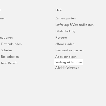
l
Hilfe
hmen
Zahlungsarten
Lieferung & Versandkosten
Filialabholung
mationen
Retoure
ür Firmenkunden
eBooks laden
r Schulen
Passwort vergessen
r Bibliotheken
Abos kündigen
Vertrag widerrufen
r freie Berufe
Alle Hilfethemen