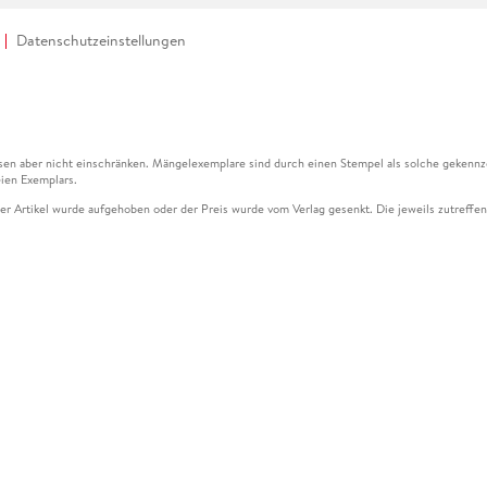
Datenschutzeinstellungen
en aber nicht einschränken. Mängelexemplare sind durch einen Stempel als solche gekennz
ien Exemplars.
ser Artikel wurde aufgehoben oder der Preis wurde vom Verlag gesenkt. Die jeweils zutreffend
ter der Leseprobe übermittelt werden.
kelseite dargestellten Datums vom Verlag angehoben.
g (UVP) des Herstellers.
n zu Preissenkungen beziehen sich auf den vorherigen Preis.
senkungen beziehen sich auf den letzten gebundenen Preis.
kelseite dargestellten Datums vom Verlag angehoben.
n den Gutschein ausschließlich online einlösen unter www.hugendubel.de. Keine Bestellung z
und eBooks) sowie für preisgebundene Kalender, tolino shine (4016621130466), tolino selec
cht möglich. Ein Weiterverkauf und der Handel des Gutscheincodes sind nicht gestattet.