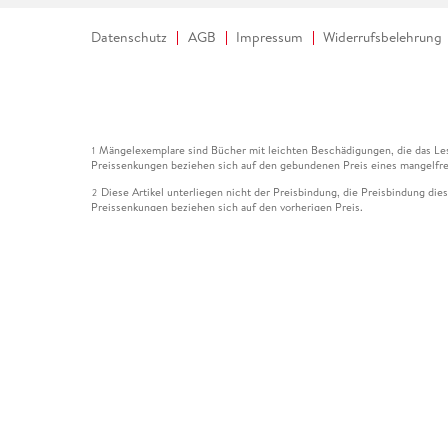
Datenschutz
AGB
Impressum
Widerrufsbelehrung
Mängelexemplare sind Bücher mit leichten Beschädigungen, die das Les
1
Preissenkungen beziehen sich auf den gebundenen Preis eines mangelfre
Diese Artikel unterliegen nicht der Preisbindung, die Preisbindung die
2
Preissenkungen beziehen sich auf den vorherigen Preis.
Durch Öffnen der Leseprobe willigen Sie ein, dass Daten an den Anbie
3
Der gebundene Preis dieses Artikels wird nach Ablauf des auf der Arti
4
Der Preisvergleich bezieht sich auf die unverbindliche Preisempfehlun
5
Der gebundene Preis dieses Artikels wurde vom Verlag gesenkt. Angabe
6
Die Preisbindung dieses Artikels wurde aufgehoben. Angaben zu Preis
7
Der gebundene Preis dieses Artikels wird nach Ablauf des auf der Arti
8
Ihr Gutschein SOMMER13 gilt bis einschließlich 10.08.2026. Sie könne
12
gültig für gesetzlich preisgebundene Artikel (deutschsprachige Bücher 
Gutscheinen und Geschenkkarten kombinierbar. Eine Barauszahlung ist ni