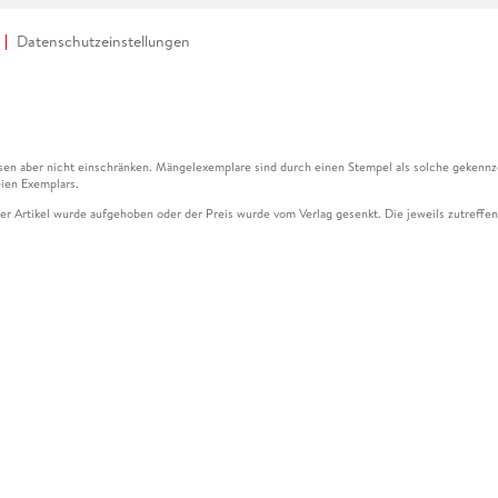
Datenschutzeinstellungen
en aber nicht einschränken. Mängelexemplare sind durch einen Stempel als solche gekennz
ien Exemplars.
ser Artikel wurde aufgehoben oder der Preis wurde vom Verlag gesenkt. Die jeweils zutreffend
ter der Leseprobe übermittelt werden.
kelseite dargestellten Datums vom Verlag angehoben.
g (UVP) des Herstellers.
n zu Preissenkungen beziehen sich auf den vorherigen Preis.
senkungen beziehen sich auf den letzten gebundenen Preis.
kelseite dargestellten Datums vom Verlag angehoben.
n den Gutschein ausschließlich online einlösen unter www.hugendubel.de. Keine Bestellung z
und eBooks) sowie für preisgebundene Kalender, tolino shine (4016621130466), tolino selec
cht möglich. Ein Weiterverkauf und der Handel des Gutscheincodes sind nicht gestattet.