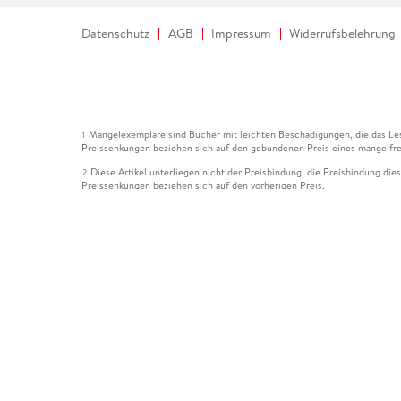
Datenschutz
AGB
Impressum
Widerrufsbelehrung
Mängelexemplare sind Bücher mit leichten Beschädigungen, die das Les
1
Preissenkungen beziehen sich auf den gebundenen Preis eines mangelfre
Diese Artikel unterliegen nicht der Preisbindung, die Preisbindung die
2
Preissenkungen beziehen sich auf den vorherigen Preis.
Durch Öffnen der Leseprobe willigen Sie ein, dass Daten an den Anbie
3
Der gebundene Preis dieses Artikels wird nach Ablauf des auf der Arti
4
Der Preisvergleich bezieht sich auf die unverbindliche Preisempfehlun
5
Der gebundene Preis dieses Artikels wurde vom Verlag gesenkt. Angabe
6
Die Preisbindung dieses Artikels wurde aufgehoben. Angaben zu Preis
7
Der gebundene Preis dieses Artikels wird nach Ablauf des auf der Arti
8
Ihr Gutschein SOMMER13 gilt bis einschließlich 10.08.2026. Sie könne
12
gültig für gesetzlich preisgebundene Artikel (deutschsprachige Bücher 
Gutscheinen und Geschenkkarten kombinierbar. Eine Barauszahlung ist ni