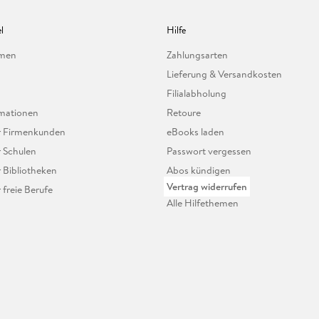
l
Hilfe
hmen
Zahlungsarten
Lieferung & Versandkosten
Filialabholung
mationen
Retoure
ür Firmenkunden
eBooks laden
r Schulen
Passwort vergessen
r Bibliotheken
Abos kündigen
Vertrag widerrufen
r freie Berufe
Alle Hilfethemen