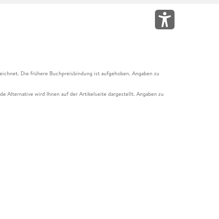
eichnet. Die frühere Buchpreisbindung ist aufgehoben. Angaben zu
e Alternative wird Ihnen auf der Artikelseite dargestellt. Angaben zu
ur Abholung mit Zahlung in der Filiale möglich. Der Gutschein ist nicht
t und das Hugendubel Hörbuch Abo. Der Gutschein ist nicht mit anderen