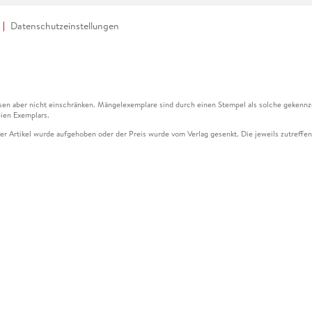
Datenschutzeinstellungen
en aber nicht einschränken. Mängelexemplare sind durch einen Stempel als solche gekennz
ien Exemplars.
ser Artikel wurde aufgehoben oder der Preis wurde vom Verlag gesenkt. Die jeweils zutreffend
ter der Leseprobe übermittelt werden.
kelseite dargestellten Datums vom Verlag angehoben.
g (UVP) des Herstellers.
n zu Preissenkungen beziehen sich auf den vorherigen Preis.
senkungen beziehen sich auf den letzten gebundenen Preis.
kelseite dargestellten Datums vom Verlag angehoben.
n den Gutschein ausschließlich online einlösen unter www.hugendubel.de. Keine Bestellung z
und eBooks) sowie für preisgebundene Kalender, tolino shine (4016621130466), tolino selec
cht möglich. Ein Weiterverkauf und der Handel des Gutscheincodes sind nicht gestattet.