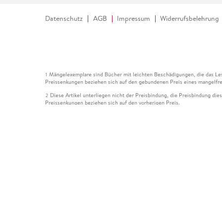
Datenschutz
AGB
Impressum
Widerrufsbelehrung
Mängelexemplare sind Bücher mit leichten Beschädigungen, die das Les
1
Preissenkungen beziehen sich auf den gebundenen Preis eines mangelfre
Diese Artikel unterliegen nicht der Preisbindung, die Preisbindung die
2
Preissenkungen beziehen sich auf den vorherigen Preis.
Durch Öffnen der Leseprobe willigen Sie ein, dass Daten an den Anbie
3
Der gebundene Preis dieses Artikels wird nach Ablauf des auf der Arti
4
Der Preisvergleich bezieht sich auf die unverbindliche Preisempfehlun
5
Der gebundene Preis dieses Artikels wurde vom Verlag gesenkt. Angabe
6
Die Preisbindung dieses Artikels wurde aufgehoben. Angaben zu Preis
7
Der gebundene Preis dieses Artikels wird nach Ablauf des auf der Arti
8
Ihr Gutschein SOMMER13 gilt bis einschließlich 10.08.2026. Sie könne
12
gültig für gesetzlich preisgebundene Artikel (deutschsprachige Bücher 
Gutscheinen und Geschenkkarten kombinierbar. Eine Barauszahlung ist ni