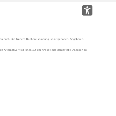
eichnet. Die frühere Buchpreisbindung ist aufgehoben. Angaben zu
e Alternative wird Ihnen auf der Artikelseite dargestellt. Angaben zu
ur Abholung mit Zahlung in der Filiale möglich. Der Gutschein ist nicht
t und das Hugendubel Hörbuch Abo. Der Gutschein ist nicht mit anderen