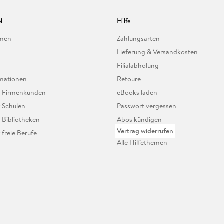
l
Hilfe
hmen
Zahlungsarten
Lieferung & Versandkosten
Filialabholung
mationen
Retoure
ür Firmenkunden
eBooks laden
r Schulen
Passwort vergessen
r Bibliotheken
Abos kündigen
Vertrag widerrufen
r freie Berufe
Alle Hilfethemen