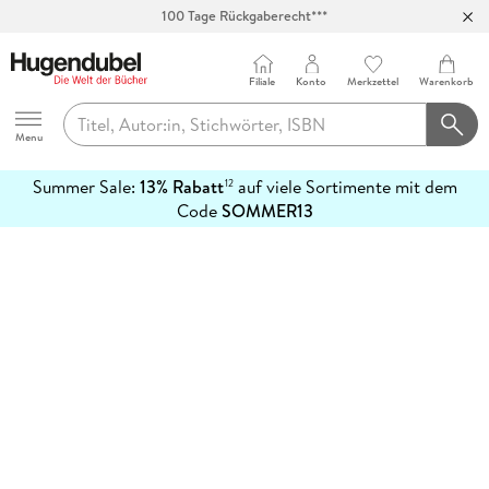
100 Tage Rückgaberecht***
Abholung in über 100 Filialen
Filiale
Konto
Merkzettel
Warenkorb
Hugendubel
Menu
Summer Sale:
13% Rabatt
auf viele Sortimente mit dem
12
mehr
Code
SOMMER13
erfahren