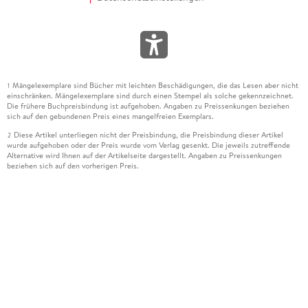
Mängelexemplare sind Bücher mit leichten Beschädigungen, die das Lesen aber nicht
1
einschränken. Mängelexemplare sind durch einen Stempel als solche gekennzeichnet.
Die frühere Buchpreisbindung ist aufgehoben. Angaben zu Preissenkungen beziehen
sich auf den gebundenen Preis eines mangelfreien Exemplars.
Diese Artikel unterliegen nicht der Preisbindung, die Preisbindung dieser Artikel
2
wurde aufgehoben oder der Preis wurde vom Verlag gesenkt. Die jeweils zutreffende
Alternative wird Ihnen auf der Artikelseite dargestellt. Angaben zu Preissenkungen
beziehen sich auf den vorherigen Preis.
Durch Öffnen der Leseprobe willigen Sie ein, dass Daten an den Anbieter der
3
Leseprobe übermittelt werden.
Der gebundene Preis dieses Artikels wird nach Ablauf des auf der Artikelseite
4
dargestellten Datums vom Verlag angehoben.
Der Preisvergleich bezieht sich auf die unverbindliche Preisempfehlung (UVP) des
5
Herstellers.
Der gebundene Preis dieses Artikels wurde vom Verlag gesenkt. Angaben zu
6
Preissenkungen beziehen sich auf den vorherigen Preis.
Die Preisbindung dieses Artikels wurde aufgehoben. Angaben zu Preissenkungen
7