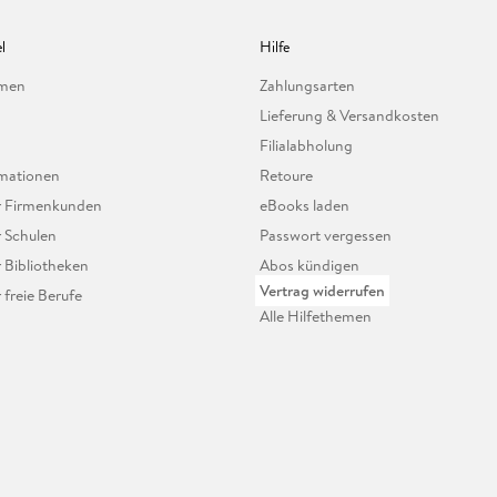
l
Hilfe
hmen
Zahlungsarten
Lieferung & Versandkosten
Filialabholung
mationen
Retoure
ür Firmenkunden
eBooks laden
r Schulen
Passwort vergessen
r Bibliotheken
Abos kündigen
Vertrag widerrufen
r freie Berufe
Alle Hilfethemen