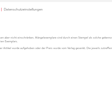
Datenschutzeinstellungen
en aber nicht einschränken. Mängelexemplare sind durch einen Stempel als solche gekennz
ien Exemplars.
ser Artikel wurde aufgehoben oder der Preis wurde vom Verlag gesenkt. Die jeweils zutreffend
ter der Leseprobe übermittelt werden.
kelseite dargestellten Datums vom Verlag angehoben.
g (UVP) des Herstellers.
n zu Preissenkungen beziehen sich auf den vorherigen Preis.
senkungen beziehen sich auf den letzten gebundenen Preis.
kelseite dargestellten Datums vom Verlag angehoben.
n den Gutschein ausschließlich online einlösen unter www.hugendubel.de. Keine Bestellung z
und eBooks) sowie für preisgebundene Kalender, tolino shine (4016621130466), tolino selec
cht möglich. Ein Weiterverkauf und der Handel des Gutscheincodes sind nicht gestattet.