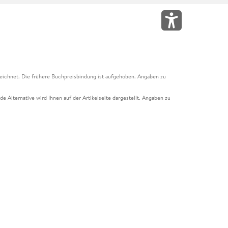
eichnet. Die frühere Buchpreisbindung ist aufgehoben. Angaben zu
e Alternative wird Ihnen auf der Artikelseite dargestellt. Angaben zu
ur Abholung mit Zahlung in der Filiale möglich. Der Gutschein ist nicht
t und das Hugendubel Hörbuch Abo. Der Gutschein ist nicht mit anderen