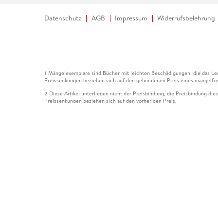
Datenschutz
AGB
Impressum
Widerrufsbelehrung
Mängelexemplare sind Bücher mit leichten Beschädigungen, die das Les
1
Preissenkungen beziehen sich auf den gebundenen Preis eines mangelfre
Diese Artikel unterliegen nicht der Preisbindung, die Preisbindung die
2
Preissenkungen beziehen sich auf den vorherigen Preis.
Durch Öffnen der Leseprobe willigen Sie ein, dass Daten an den Anbie
3
Der gebundene Preis dieses Artikels wird nach Ablauf des auf der Arti
4
Der Preisvergleich bezieht sich auf die unverbindliche Preisempfehlun
5
Der gebundene Preis dieses Artikels wurde vom Verlag gesenkt. Angabe
6
Die Preisbindung dieses Artikels wurde aufgehoben. Angaben zu Preis
7
Der gebundene Preis dieses Artikels wird nach Ablauf des auf der Arti
8
Ihr Gutschein SOMMER13 gilt bis einschließlich 10.08.2026. Sie könne
12
gültig für gesetzlich preisgebundene Artikel (deutschsprachige Bücher 
Gutscheinen und Geschenkkarten kombinierbar. Eine Barauszahlung ist ni