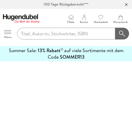
100 Tage Rückgaberecht***
Abholung in über 100 Filialen
Filiale
Konto
Merkzettel
Warenkorb
Hugendubel
Menu
Summer Sale:
13% Rabatt
auf viele Sortimente mit dem
12
mehr
Code
SOMMER13
erfahren