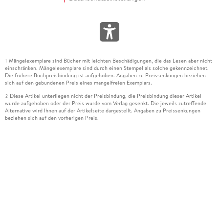
Mängelexemplare sind Bücher mit leichten Beschädigungen, die das Lesen aber nicht
1
einschränken. Mängelexemplare sind durch einen Stempel als solche gekennzeichnet.
Die frühere Buchpreisbindung ist aufgehoben. Angaben zu Preissenkungen beziehen
sich auf den gebundenen Preis eines mangelfreien Exemplars.
Diese Artikel unterliegen nicht der Preisbindung, die Preisbindung dieser Artikel
2
wurde aufgehoben oder der Preis wurde vom Verlag gesenkt. Die jeweils zutreffende
Alternative wird Ihnen auf der Artikelseite dargestellt. Angaben zu Preissenkungen
beziehen sich auf den vorherigen Preis.
Durch Öffnen der Leseprobe willigen Sie ein, dass Daten an den Anbieter der
3
Leseprobe übermittelt werden.
Der gebundene Preis dieses Artikels wird nach Ablauf des auf der Artikelseite
4
dargestellten Datums vom Verlag angehoben.
Der Preisvergleich bezieht sich auf die unverbindliche Preisempfehlung (UVP) des
5
Herstellers.
Der gebundene Preis dieses Artikels wurde vom Verlag gesenkt. Angaben zu
6
Preissenkungen beziehen sich auf den vorherigen Preis.
Die Preisbindung dieses Artikels wurde aufgehoben. Angaben zu Preissenkungen
7