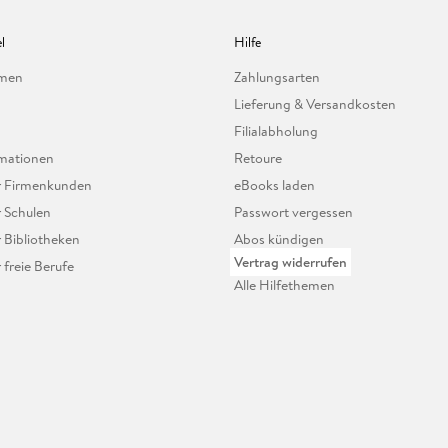
l
Hilfe
hmen
Zahlungsarten
Lieferung & Versandkosten
Filialabholung
mationen
Retoure
ür Firmenkunden
eBooks laden
r Schulen
Passwort vergessen
r Bibliotheken
Abos kündigen
Vertrag widerrufen
r freie Berufe
Alle Hilfethemen