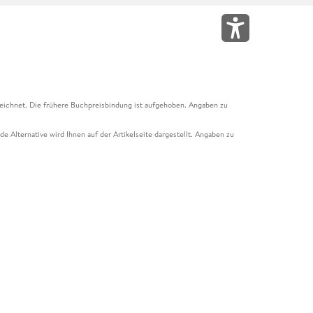
eichnet. Die frühere Buchpreisbindung ist aufgehoben. Angaben zu
e Alternative wird Ihnen auf der Artikelseite dargestellt. Angaben zu
ur Abholung mit Zahlung in der Filiale möglich. Der Gutschein ist nicht
t und das Hugendubel Hörbuch Abo. Der Gutschein ist nicht mit anderen