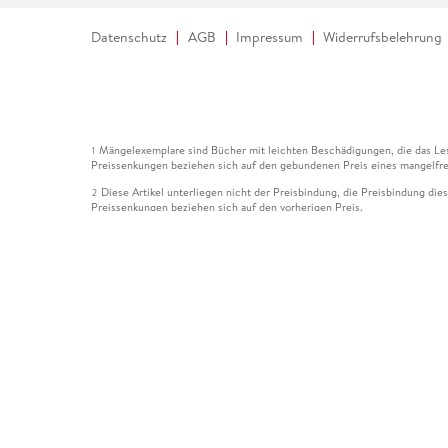
Datenschutz
AGB
Impressum
Widerrufsbelehrung
Mängelexemplare sind Bücher mit leichten Beschädigungen, die das Les
1
Preissenkungen beziehen sich auf den gebundenen Preis eines mangelfre
Diese Artikel unterliegen nicht der Preisbindung, die Preisbindung die
2
Preissenkungen beziehen sich auf den vorherigen Preis.
Durch Öffnen der Leseprobe willigen Sie ein, dass Daten an den Anbie
3
Der gebundene Preis dieses Artikels wird nach Ablauf des auf der Arti
4
Der Preisvergleich bezieht sich auf die unverbindliche Preisempfehlun
5
Der gebundene Preis dieses Artikels wurde vom Verlag gesenkt. Angabe
6
Die Preisbindung dieses Artikels wurde aufgehoben. Angaben zu Preis
7
Der gebundene Preis dieses Artikels wird nach Ablauf des auf der Arti
8
Ihr Gutschein SOMMER13 gilt bis einschließlich 10.08.2026. Sie könne
12
gültig für gesetzlich preisgebundene Artikel (deutschsprachige Bücher 
Gutscheinen und Geschenkkarten kombinierbar. Eine Barauszahlung ist ni