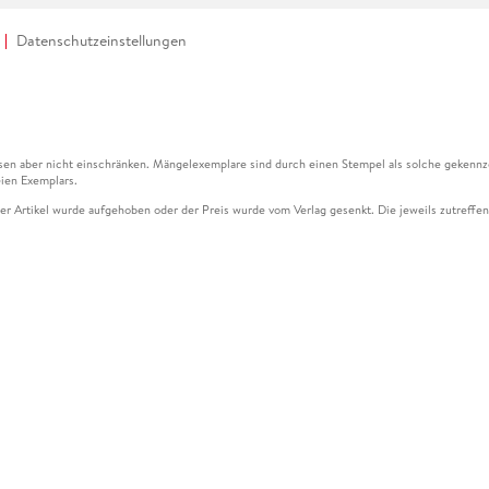
Datenschutzeinstellungen
en aber nicht einschränken. Mängelexemplare sind durch einen Stempel als solche gekennz
ien Exemplars.
ser Artikel wurde aufgehoben oder der Preis wurde vom Verlag gesenkt. Die jeweils zutreffend
ter der Leseprobe übermittelt werden.
kelseite dargestellten Datums vom Verlag angehoben.
g (UVP) des Herstellers.
n zu Preissenkungen beziehen sich auf den vorherigen Preis.
senkungen beziehen sich auf den letzten gebundenen Preis.
kelseite dargestellten Datums vom Verlag angehoben.
n den Gutschein ausschließlich online einlösen unter www.hugendubel.de. Keine Bestellung z
und eBooks) sowie für preisgebundene Kalender, tolino shine (4016621130466), tolino selec
cht möglich. Ein Weiterverkauf und der Handel des Gutscheincodes sind nicht gestattet.