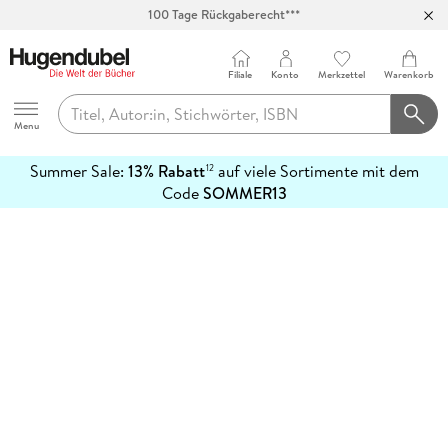
100 Tage Rückgaberecht***
Abholung in über 100 Filialen
Filiale
Konto
Merkzettel
Warenkorb
Hugendubel
Menu
Summer Sale:
13% Rabatt
auf viele Sortimente mit dem
12
mehr
Code
SOMMER13
erfahren