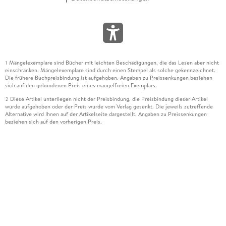
Mängelexemplare sind Bücher mit leichten Beschädigungen, die das Lesen aber nicht
1
einschränken. Mängelexemplare sind durch einen Stempel als solche gekennzeichnet.
Die frühere Buchpreisbindung ist aufgehoben. Angaben zu Preissenkungen beziehen
sich auf den gebundenen Preis eines mangelfreien Exemplars.
Diese Artikel unterliegen nicht der Preisbindung, die Preisbindung dieser Artikel
2
wurde aufgehoben oder der Preis wurde vom Verlag gesenkt. Die jeweils zutreffende
Alternative wird Ihnen auf der Artikelseite dargestellt. Angaben zu Preissenkungen
beziehen sich auf den vorherigen Preis.
Durch Öffnen der Leseprobe willigen Sie ein, dass Daten an den Anbieter der
3
Leseprobe übermittelt werden.
Der gebundene Preis dieses Artikels wird nach Ablauf des auf der Artikelseite
4
dargestellten Datums vom Verlag angehoben.
Der Preisvergleich bezieht sich auf die unverbindliche Preisempfehlung (UVP) des
5
Herstellers.
Der gebundene Preis dieses Artikels wurde vom Verlag gesenkt. Angaben zu
6
Preissenkungen beziehen sich auf den vorherigen Preis.
Die Preisbindung dieses Artikels wurde aufgehoben. Angaben zu Preissenkungen
7