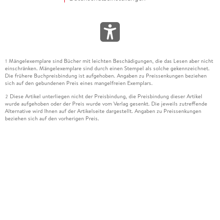
Mängelexemplare sind Bücher mit leichten Beschädigungen, die das Lesen aber nicht
1
einschränken. Mängelexemplare sind durch einen Stempel als solche gekennzeichnet.
Die frühere Buchpreisbindung ist aufgehoben. Angaben zu Preissenkungen beziehen
sich auf den gebundenen Preis eines mangelfreien Exemplars.
Diese Artikel unterliegen nicht der Preisbindung, die Preisbindung dieser Artikel
2
wurde aufgehoben oder der Preis wurde vom Verlag gesenkt. Die jeweils zutreffende
Alternative wird Ihnen auf der Artikelseite dargestellt. Angaben zu Preissenkungen
beziehen sich auf den vorherigen Preis.
Durch Öffnen der Leseprobe willigen Sie ein, dass Daten an den Anbieter der
3
Leseprobe übermittelt werden.
Der gebundene Preis dieses Artikels wird nach Ablauf des auf der Artikelseite
4
dargestellten Datums vom Verlag angehoben.
Der Preisvergleich bezieht sich auf die unverbindliche Preisempfehlung (UVP) des
5
Herstellers.
Der gebundene Preis dieses Artikels wurde vom Verlag gesenkt. Angaben zu
6
Preissenkungen beziehen sich auf den vorherigen Preis.
Die Preisbindung dieses Artikels wurde aufgehoben. Angaben zu Preissenkungen
7