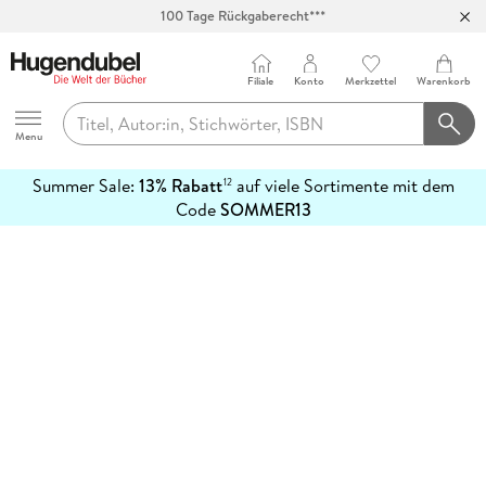
100 Tage Rückgaberecht***
Abholung in über 100 Filialen
Filiale
Konto
Merkzettel
Warenkorb
Hugendubel
Menu
Summer Sale:
13% Rabatt
auf viele Sortimente mit dem
12
mehr
Code
SOMMER13
erfahren