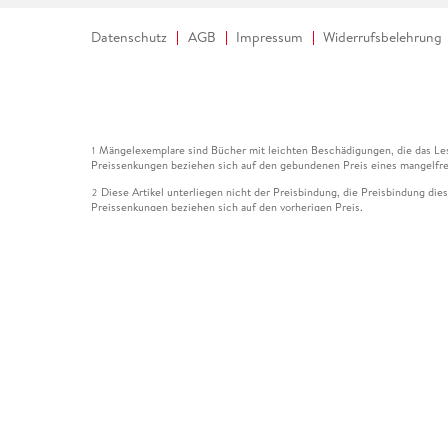
Datenschutz
AGB
Impressum
Widerrufsbelehrung
Mängelexemplare sind Bücher mit leichten Beschädigungen, die das Les
1
Preissenkungen beziehen sich auf den gebundenen Preis eines mangelfre
Diese Artikel unterliegen nicht der Preisbindung, die Preisbindung die
2
Preissenkungen beziehen sich auf den vorherigen Preis.
Durch Öffnen der Leseprobe willigen Sie ein, dass Daten an den Anbie
3
Der gebundene Preis dieses Artikels wird nach Ablauf des auf der Arti
4
Der Preisvergleich bezieht sich auf die unverbindliche Preisempfehlun
5
Der gebundene Preis dieses Artikels wurde vom Verlag gesenkt. Angabe
6
Die Preisbindung dieses Artikels wurde aufgehoben. Angaben zu Preis
7
Der gebundene Preis dieses Artikels wird nach Ablauf des auf der Arti
8
Ihr Gutschein SOMMER13 gilt bis einschließlich 10.08.2026. Sie könne
12
gültig für gesetzlich preisgebundene Artikel (deutschsprachige Bücher 
Gutscheinen und Geschenkkarten kombinierbar. Eine Barauszahlung ist ni