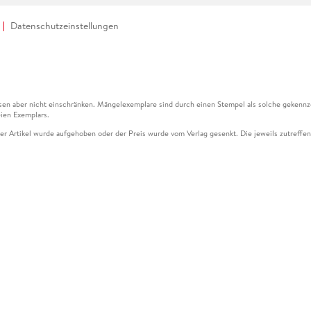
Datenschutzeinstellungen
en aber nicht einschränken. Mängelexemplare sind durch einen Stempel als solche gekennz
ien Exemplars.
ser Artikel wurde aufgehoben oder der Preis wurde vom Verlag gesenkt. Die jeweils zutreffend
ter der Leseprobe übermittelt werden.
kelseite dargestellten Datums vom Verlag angehoben.
g (UVP) des Herstellers.
n zu Preissenkungen beziehen sich auf den vorherigen Preis.
senkungen beziehen sich auf den letzten gebundenen Preis.
kelseite dargestellten Datums vom Verlag angehoben.
n den Gutschein ausschließlich online einlösen unter www.hugendubel.de. Keine Bestellung z
und eBooks) sowie für preisgebundene Kalender, tolino shine (4016621130466), tolino selec
cht möglich. Ein Weiterverkauf und der Handel des Gutscheincodes sind nicht gestattet.