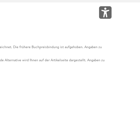
eichnet. Die frühere Buchpreisbindung ist aufgehoben. Angaben zu
e Alternative wird Ihnen auf der Artikelseite dargestellt. Angaben zu
ur Abholung mit Zahlung in der Filiale möglich. Der Gutschein ist nicht
t und das Hugendubel Hörbuch Abo. Der Gutschein ist nicht mit anderen