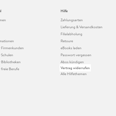
l
Hilfe
hmen
Zahlungsarten
Lieferung & Versandkosten
Filialabholung
mationen
Retoure
ür Firmenkunden
eBooks laden
r Schulen
Passwort vergessen
r Bibliotheken
Abos kündigen
Vertrag widerrufen
r freie Berufe
Alle Hilfethemen