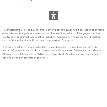
Mängelexemplare sind Bücher mit leichten Beschädigungen, die das Lesen aber nicht
1
einschränken. Mängelexemplare sind durch einen Stempel als solche gekennzeichnet.
Die frühere Buchpreisbindung ist aufgehoben. Angaben zu Preissenkungen beziehen
sich auf den gebundenen Preis eines mangelfreien Exemplars.
Diese Artikel unterliegen nicht der Preisbindung, die Preisbindung dieser Artikel
2
wurde aufgehoben oder der Preis wurde vom Verlag gesenkt. Die jeweils zutreffende
Alternative wird Ihnen auf der Artikelseite dargestellt. Angaben zu Preissenkungen
beziehen sich auf den vorherigen Preis.
Durch Öffnen der Leseprobe willigen Sie ein, dass Daten an den Anbieter der
3
Leseprobe übermittelt werden.
Der gebundene Preis dieses Artikels wird nach Ablauf des auf der Artikelseite
4
dargestellten Datums vom Verlag angehoben.
Der Preisvergleich bezieht sich auf die unverbindliche Preisempfehlung (UVP) des
5
Herstellers.
Der gebundene Preis dieses Artikels wurde vom Verlag gesenkt. Angaben zu
6
Preissenkungen beziehen sich auf den vorherigen Preis.
Die Preisbindung dieses Artikels wurde aufgehoben. Angaben zu Preissenkungen
7