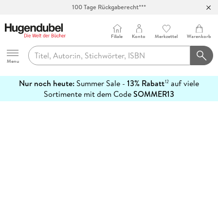
100 Tage Rückgaberecht***
Abholung in über 100 Filialen
Filiale
Konto
Merkzettel
Warenkorb
Hugendubel
Menu
Nur noch heute:
Summer Sale -
13% Rabatt
auf viele
12
mehr
Sortimente mit dem Code
SOMMER13
erfahren