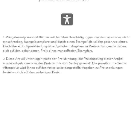
Mängelexemplare sind Bücher mit leichten Beschädigungen, die das Lesen aber nicht
1
einschränken. Mängelexemplare sind durch einen Stempel als solche gekennzeichnet.
Die frühere Buchpreisbindung ist aufgehoben. Angaben zu Preissenkungen beziehen
sich auf den gebundenen Preis eines mangelfreien Exemplars.
Diese Artikel unterliegen nicht der Preisbindung, die Preisbindung dieser Artikel
2
wurde aufgehoben oder der Preis wurde vom Verlag gesenkt. Die jeweils zutreffende
Alternative wird Ihnen auf der Artikelseite dargestellt. Angaben zu Preissenkungen
beziehen sich auf den vorherigen Preis.
Durch Öffnen der Leseprobe willigen Sie ein, dass Daten an den Anbieter der
3
Leseprobe übermittelt werden.
Der gebundene Preis dieses Artikels wird nach Ablauf des auf der Artikelseite
4
dargestellten Datums vom Verlag angehoben.
Der Preisvergleich bezieht sich auf die unverbindliche Preisempfehlung (UVP) des
5
Herstellers.
Der gebundene Preis dieses Artikels wurde vom Verlag gesenkt. Angaben zu
6
Preissenkungen beziehen sich auf den vorherigen Preis.
Die Preisbindung dieses Artikels wurde aufgehoben. Angaben zu Preissenkungen
7