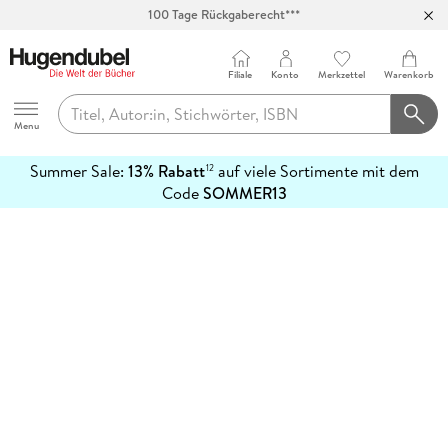
100 Tage Rückgaberecht***
Abholung in über 100 Filialen
Filiale
Konto
Merkzettel
Warenkorb
Hugendubel
Menu
Summer Sale:
13% Rabatt
auf viele Sortimente mit dem
12
mehr
Code
SOMMER13
erfahren