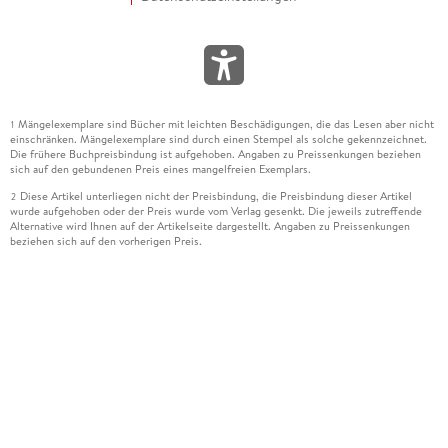
Mängelexemplare sind Bücher mit leichten Beschädigungen, die das Lesen aber nicht
1
einschränken. Mängelexemplare sind durch einen Stempel als solche gekennzeichnet.
Die frühere Buchpreisbindung ist aufgehoben. Angaben zu Preissenkungen beziehen
sich auf den gebundenen Preis eines mangelfreien Exemplars.
Diese Artikel unterliegen nicht der Preisbindung, die Preisbindung dieser Artikel
2
wurde aufgehoben oder der Preis wurde vom Verlag gesenkt. Die jeweils zutreffende
Alternative wird Ihnen auf der Artikelseite dargestellt. Angaben zu Preissenkungen
beziehen sich auf den vorherigen Preis.
Durch Öffnen der Leseprobe willigen Sie ein, dass Daten an den Anbieter der
3
Leseprobe übermittelt werden.
Der gebundene Preis dieses Artikels wird nach Ablauf des auf der Artikelseite
4
dargestellten Datums vom Verlag angehoben.
Der Preisvergleich bezieht sich auf die unverbindliche Preisempfehlung (UVP) des
5
Herstellers.
Der gebundene Preis dieses Artikels wurde vom Verlag gesenkt. Angaben zu
6
Preissenkungen beziehen sich auf den vorherigen Preis.
Die Preisbindung dieses Artikels wurde aufgehoben. Angaben zu Preissenkungen
7