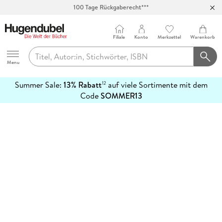
100 Tage Rückgaberecht***
Abholung in über 100 Filialen
Filiale
Konto
Merkzettel
Warenkorb
Hugendubel
Menu
Summer Sale:
13% Rabatt
auf viele Sortimente mit dem
12
mehr
Code
SOMMER13
erfahren