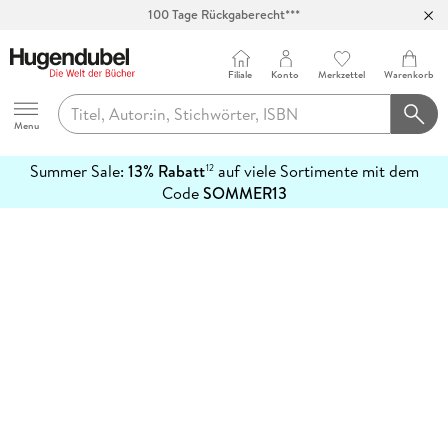
100 Tage Rückgaberecht***
Abholung in über 100 Filialen
Filiale
Konto
Merkzettel
Warenkorb
Hugendubel
Menu
Summer Sale:
13% Rabatt
auf viele Sortimente mit dem
12
mehr
Code
SOMMER13
erfahren