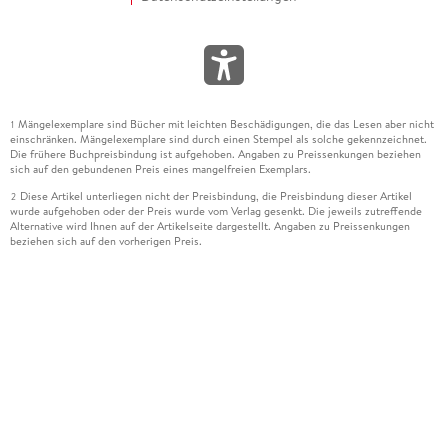
Mängelexemplare sind Bücher mit leichten Beschädigungen, die das Lesen aber nicht
1
einschränken. Mängelexemplare sind durch einen Stempel als solche gekennzeichnet.
Die frühere Buchpreisbindung ist aufgehoben. Angaben zu Preissenkungen beziehen
sich auf den gebundenen Preis eines mangelfreien Exemplars.
Diese Artikel unterliegen nicht der Preisbindung, die Preisbindung dieser Artikel
2
wurde aufgehoben oder der Preis wurde vom Verlag gesenkt. Die jeweils zutreffende
Alternative wird Ihnen auf der Artikelseite dargestellt. Angaben zu Preissenkungen
beziehen sich auf den vorherigen Preis.
Durch Öffnen der Leseprobe willigen Sie ein, dass Daten an den Anbieter der
3
Leseprobe übermittelt werden.
Der gebundene Preis dieses Artikels wird nach Ablauf des auf der Artikelseite
4
dargestellten Datums vom Verlag angehoben.
Der Preisvergleich bezieht sich auf die unverbindliche Preisempfehlung (UVP) des
5
Herstellers.
Der gebundene Preis dieses Artikels wurde vom Verlag gesenkt. Angaben zu
6
Preissenkungen beziehen sich auf den vorherigen Preis.
Die Preisbindung dieses Artikels wurde aufgehoben. Angaben zu Preissenkungen
7