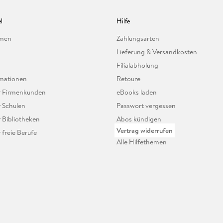
l
Hilfe
hmen
Zahlungsarten
Lieferung & Versandkosten
Filialabholung
mationen
Retoure
ür Firmenkunden
eBooks laden
r Schulen
Passwort vergessen
r Bibliotheken
Abos kündigen
Vertrag widerrufen
r freie Berufe
Alle Hilfethemen