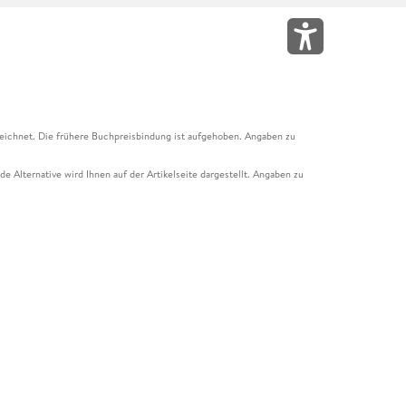
eichnet. Die frühere Buchpreisbindung ist aufgehoben. Angaben zu
e Alternative wird Ihnen auf der Artikelseite dargestellt. Angaben zu
ur Abholung mit Zahlung in der Filiale möglich. Der Gutschein ist nicht
t und das Hugendubel Hörbuch Abo. Der Gutschein ist nicht mit anderen