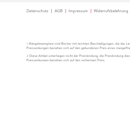
Datenschutz
AGB
Impressum
Widerrufsbelehrung
Mängelexemplare sind Bücher mit leichten Beschädigungen, die das Les
1
Preissenkungen beziehen sich auf den gebundenen Preis eines mangelfre
Diese Artikel unterliegen nicht der Preisbindung, die Preisbindung die
2
Preissenkungen beziehen sich auf den vorherigen Preis.
Durch Öffnen der Leseprobe willigen Sie ein, dass Daten an den Anbie
3
Der gebundene Preis dieses Artikels wird nach Ablauf des auf der Arti
4
Der Preisvergleich bezieht sich auf die unverbindliche Preisempfehlun
5
Der gebundene Preis dieses Artikels wurde vom Verlag gesenkt. Angabe
6
Die Preisbindung dieses Artikels wurde aufgehoben. Angaben zu Preis
7
Der gebundene Preis dieses Artikels wird nach Ablauf des auf der Arti
8
Ihr Gutschein SOMMER13 gilt bis einschließlich 10.08.2026. Sie könne
12
gültig für gesetzlich preisgebundene Artikel (deutschsprachige Bücher 
Gutscheinen und Geschenkkarten kombinierbar. Eine Barauszahlung ist ni