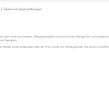
Datenschutzeinstellungen
en aber nicht einschränken. Mängelexemplare sind durch einen Stempel als solche gekennz
ien Exemplars.
ser Artikel wurde aufgehoben oder der Preis wurde vom Verlag gesenkt. Die jeweils zutreffend
ter der Leseprobe übermittelt werden.
kelseite dargestellten Datums vom Verlag angehoben.
g (UVP) des Herstellers.
n zu Preissenkungen beziehen sich auf den vorherigen Preis.
senkungen beziehen sich auf den letzten gebundenen Preis.
kelseite dargestellten Datums vom Verlag angehoben.
n den Gutschein ausschließlich online einlösen unter www.hugendubel.de. Keine Bestellung z
und eBooks) sowie für preisgebundene Kalender, tolino shine (4016621130466), tolino selec
cht möglich. Ein Weiterverkauf und der Handel des Gutscheincodes sind nicht gestattet.