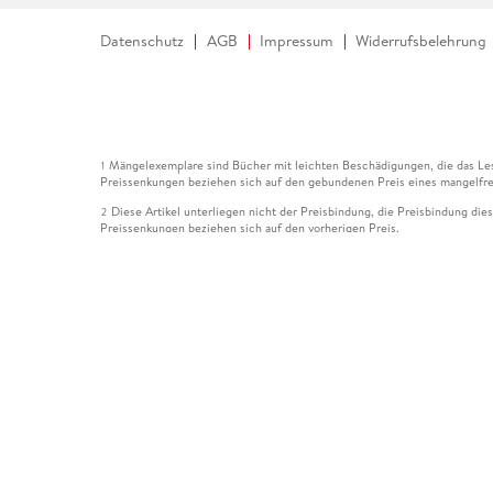
Datenschutz
AGB
Impressum
Widerrufsbelehrung
Mängelexemplare sind Bücher mit leichten Beschädigungen, die das Les
1
Preissenkungen beziehen sich auf den gebundenen Preis eines mangelfre
Diese Artikel unterliegen nicht der Preisbindung, die Preisbindung die
2
Preissenkungen beziehen sich auf den vorherigen Preis.
Durch Öffnen der Leseprobe willigen Sie ein, dass Daten an den Anbie
3
Der gebundene Preis dieses Artikels wird nach Ablauf des auf der Arti
4
Der Preisvergleich bezieht sich auf die unverbindliche Preisempfehlun
5
Der gebundene Preis dieses Artikels wurde vom Verlag gesenkt. Angabe
6
Die Preisbindung dieses Artikels wurde aufgehoben. Angaben zu Preis
7
Der gebundene Preis dieses Artikels wird nach Ablauf des auf der Arti
8
Ihr Gutschein SOMMER13 gilt bis einschließlich 10.08.2026. Sie könne
12
gültig für gesetzlich preisgebundene Artikel (deutschsprachige Bücher 
Gutscheinen und Geschenkkarten kombinierbar. Eine Barauszahlung ist ni