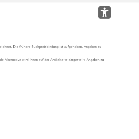
eichnet. Die frühere Buchpreisbindung ist aufgehoben. Angaben zu
e Alternative wird Ihnen auf der Artikelseite dargestellt. Angaben zu
ur Abholung mit Zahlung in der Filiale möglich. Der Gutschein ist nicht
t und das Hugendubel Hörbuch Abo. Der Gutschein ist nicht mit anderen