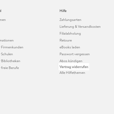
l
Hilfe
hmen
Zahlungsarten
Lieferung & Versandkosten
Filialabholung
mationen
Retoure
ür Firmenkunden
eBooks laden
r Schulen
Passwort vergessen
r Bibliotheken
Abos kündigen
Vertrag widerrufen
r freie Berufe
Alle Hilfethemen