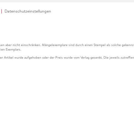
Datenschutzeinstellungen
en aber nicht einschränken. Mängelexemplare sind durch einen Stempel als solche gekennz
ien Exemplars.
ser Artikel wurde aufgehoben oder der Preis wurde vom Verlag gesenkt. Die jeweils zutreffend
ter der Leseprobe übermittelt werden.
kelseite dargestellten Datums vom Verlag angehoben.
g (UVP) des Herstellers.
n zu Preissenkungen beziehen sich auf den vorherigen Preis.
senkungen beziehen sich auf den letzten gebundenen Preis.
kelseite dargestellten Datums vom Verlag angehoben.
n den Gutschein ausschließlich online einlösen unter www.hugendubel.de. Keine Bestellung z
und eBooks) sowie für preisgebundene Kalender, tolino shine (4016621130466), tolino selec
cht möglich. Ein Weiterverkauf und der Handel des Gutscheincodes sind nicht gestattet.