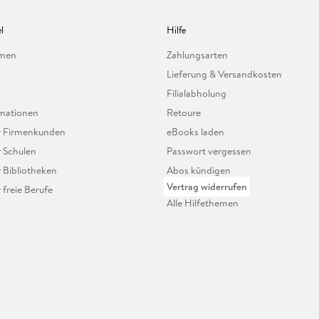
l
Hilfe
hmen
Zahlungsarten
Lieferung & Versandkosten
Filialabholung
mationen
Retoure
ür Firmenkunden
eBooks laden
r Schulen
Passwort vergessen
r Bibliotheken
Abos kündigen
Vertrag widerrufen
r freie Berufe
Alle Hilfethemen