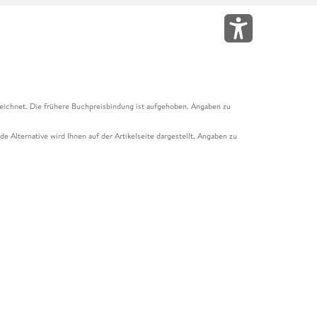
eichnet. Die frühere Buchpreisbindung ist aufgehoben. Angaben zu
e Alternative wird Ihnen auf der Artikelseite dargestellt. Angaben zu
ur Abholung mit Zahlung in der Filiale möglich. Der Gutschein ist nicht
t und das Hugendubel Hörbuch Abo. Der Gutschein ist nicht mit anderen