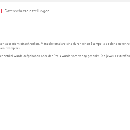
Datenschutzeinstellungen
en aber nicht einschränken. Mängelexemplare sind durch einen Stempel als solche gekennz
ien Exemplars.
ser Artikel wurde aufgehoben oder der Preis wurde vom Verlag gesenkt. Die jeweils zutreffend
ter der Leseprobe übermittelt werden.
kelseite dargestellten Datums vom Verlag angehoben.
g (UVP) des Herstellers.
n zu Preissenkungen beziehen sich auf den vorherigen Preis.
senkungen beziehen sich auf den letzten gebundenen Preis.
kelseite dargestellten Datums vom Verlag angehoben.
n den Gutschein ausschließlich online einlösen unter www.hugendubel.de. Keine Bestellung z
und eBooks) sowie für preisgebundene Kalender, tolino shine (4016621130466), tolino selec
cht möglich. Ein Weiterverkauf und der Handel des Gutscheincodes sind nicht gestattet.