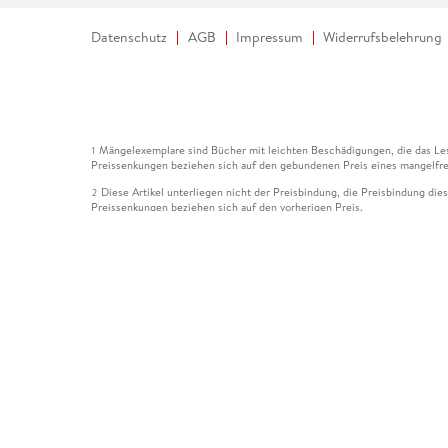
Datenschutz
AGB
Impressum
Widerrufsbelehrung
Mängelexemplare sind Bücher mit leichten Beschädigungen, die das Les
1
Preissenkungen beziehen sich auf den gebundenen Preis eines mangelfre
Diese Artikel unterliegen nicht der Preisbindung, die Preisbindung die
2
Preissenkungen beziehen sich auf den vorherigen Preis.
Durch Öffnen der Leseprobe willigen Sie ein, dass Daten an den Anbie
3
Der gebundene Preis dieses Artikels wird nach Ablauf des auf der Arti
4
Der Preisvergleich bezieht sich auf die unverbindliche Preisempfehlun
5
Der gebundene Preis dieses Artikels wurde vom Verlag gesenkt. Angabe
6
Die Preisbindung dieses Artikels wurde aufgehoben. Angaben zu Preis
7
Der gebundene Preis dieses Artikels wird nach Ablauf des auf der Arti
8
Ihr Gutschein SOMMER13 gilt bis einschließlich 10.08.2026. Sie könne
12
gültig für gesetzlich preisgebundene Artikel (deutschsprachige Bücher 
Gutscheinen und Geschenkkarten kombinierbar. Eine Barauszahlung ist ni