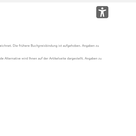
eichnet. Die frühere Buchpreisbindung ist aufgehoben. Angaben zu
e Alternative wird Ihnen auf der Artikelseite dargestellt. Angaben zu
ur Abholung mit Zahlung in der Filiale möglich. Der Gutschein ist nicht
t und das Hugendubel Hörbuch Abo. Der Gutschein ist nicht mit anderen