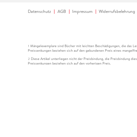
Datenschutz
AGB
Impressum
Widerrufsbelehrung
Mängelexemplare sind Bücher mit leichten Beschädigungen, die das Les
1
Preissenkungen beziehen sich auf den gebundenen Preis eines mangelfre
Diese Artikel unterliegen nicht der Preisbindung, die Preisbindung die
2
Preissenkungen beziehen sich auf den vorherigen Preis.
Durch Öffnen der Leseprobe willigen Sie ein, dass Daten an den Anbie
3
Der gebundene Preis dieses Artikels wird nach Ablauf des auf der Arti
4
Der Preisvergleich bezieht sich auf die unverbindliche Preisempfehlun
5
Der gebundene Preis dieses Artikels wurde vom Verlag gesenkt. Angabe
6
Die Preisbindung dieses Artikels wurde aufgehoben. Angaben zu Preis
7
Der gebundene Preis dieses Artikels wird nach Ablauf des auf der Arti
8
Ihr Gutschein SOMMER13 gilt bis einschließlich 10.08.2026. Sie könne
12
gültig für gesetzlich preisgebundene Artikel (deutschsprachige Bücher 
Gutscheinen und Geschenkkarten kombinierbar. Eine Barauszahlung ist ni