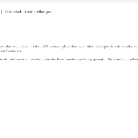
Datenschutzeinstellungen
en aber nicht einschränken. Mängelexemplare sind durch einen Stempel als solche gekennz
ien Exemplars.
ser Artikel wurde aufgehoben oder der Preis wurde vom Verlag gesenkt. Die jeweils zutreffend
ter der Leseprobe übermittelt werden.
kelseite dargestellten Datums vom Verlag angehoben.
g (UVP) des Herstellers.
n zu Preissenkungen beziehen sich auf den vorherigen Preis.
senkungen beziehen sich auf den letzten gebundenen Preis.
kelseite dargestellten Datums vom Verlag angehoben.
n den Gutschein ausschließlich online einlösen unter www.hugendubel.de. Keine Bestellung z
und eBooks) sowie für preisgebundene Kalender, tolino shine (4016621130466), tolino selec
cht möglich. Ein Weiterverkauf und der Handel des Gutscheincodes sind nicht gestattet.