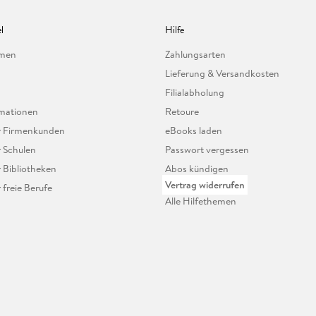
l
Hilfe
hmen
Zahlungsarten
Lieferung & Versandkosten
Filialabholung
mationen
Retoure
ür Firmenkunden
eBooks laden
r Schulen
Passwort vergessen
r Bibliotheken
Abos kündigen
Vertrag widerrufen
r freie Berufe
Alle Hilfethemen