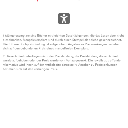
Mängelexemplare sind Bücher mit leichten Beschädigungen, die das Lesen aber nicht
1
einschränken. Mängelexemplare sind durch einen Stempel als solche gekennzeichnet.
Die frühere Buchpreisbindung ist aufgehoben. Angaben zu Preissenkungen beziehen
sich auf den gebundenen Preis eines mangelfreien Exemplars.
Diese Artikel unterliegen nicht der Preisbindung, die Preisbindung dieser Artikel
2
wurde aufgehoben oder der Preis wurde vom Verlag gesenkt. Die jeweils zutreffende
Alternative wird Ihnen auf der Artikelseite dargestellt. Angaben zu Preissenkungen
beziehen sich auf den vorherigen Preis.
Durch Öffnen der Leseprobe willigen Sie ein, dass Daten an den Anbieter der
3
Leseprobe übermittelt werden.
Der gebundene Preis dieses Artikels wird nach Ablauf des auf der Artikelseite
4
dargestellten Datums vom Verlag angehoben.
Der Preisvergleich bezieht sich auf die unverbindliche Preisempfehlung (UVP) des
5
Herstellers.
Der gebundene Preis dieses Artikels wurde vom Verlag gesenkt. Angaben zu
6
Preissenkungen beziehen sich auf den vorherigen Preis.
Die Preisbindung dieses Artikels wurde aufgehoben. Angaben zu Preissenkungen
7