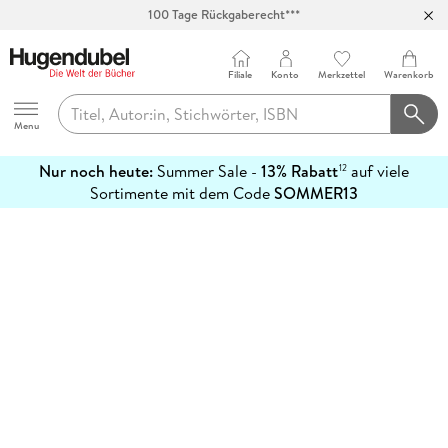
100 Tage Rückgaberecht***
Abholung in über 100 Filialen
Filiale
Konto
Merkzettel
Warenkorb
Hugendubel
Menu
Nur noch heute:
Summer Sale -
13% Rabatt
auf viele
12
mehr
Sortimente mit dem Code
SOMMER13
erfahren