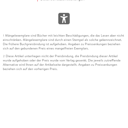
Mängelexemplare sind Bücher mit leichten Beschädigungen, die das Lesen aber nicht
1
einschränken. Mängelexemplare sind durch einen Stempel als solche gekennzeichnet.
Die frühere Buchpreisbindung ist aufgehoben. Angaben zu Preissenkungen beziehen
sich auf den gebundenen Preis eines mangelfreien Exemplars.
Diese Artikel unterliegen nicht der Preisbindung, die Preisbindung dieser Artikel
2
wurde aufgehoben oder der Preis wurde vom Verlag gesenkt. Die jeweils zutreffende
Alternative wird Ihnen auf der Artikelseite dargestellt. Angaben zu Preissenkungen
beziehen sich auf den vorherigen Preis.
Durch Öffnen der Leseprobe willigen Sie ein, dass Daten an den Anbieter der
3
Leseprobe übermittelt werden.
Der gebundene Preis dieses Artikels wird nach Ablauf des auf der Artikelseite
4
dargestellten Datums vom Verlag angehoben.
Der Preisvergleich bezieht sich auf die unverbindliche Preisempfehlung (UVP) des
5
Herstellers.
Der gebundene Preis dieses Artikels wurde vom Verlag gesenkt. Angaben zu
6
Preissenkungen beziehen sich auf den vorherigen Preis.
Die Preisbindung dieses Artikels wurde aufgehoben. Angaben zu Preissenkungen
7