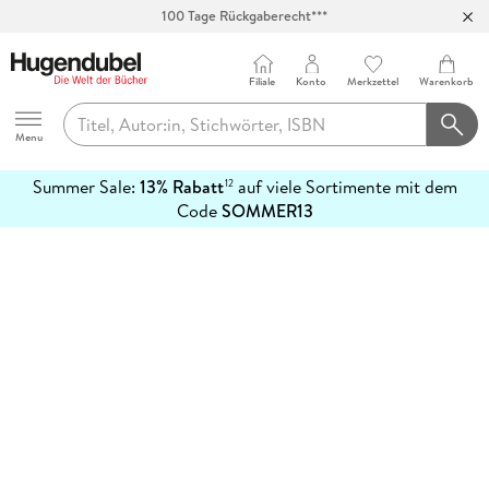
100 Tage Rückgaberecht***
Abholung in über 100 Filialen
Filiale
Konto
Merkzettel
Warenkorb
Hugendubel
Menu
Summer Sale:
13% Rabatt
auf viele Sortimente mit dem
12
mehr
Code
SOMMER13
erfahren