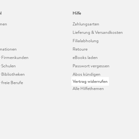
l
Hilfe
hmen
Zahlungsarten
Lieferung & Versandkosten
Filialabholung
mationen
Retoure
ür Firmenkunden
eBooks laden
r Schulen
Passwort vergessen
r Bibliotheken
Abos kündigen
Vertrag widerrufen
r freie Berufe
Alle Hilfethemen