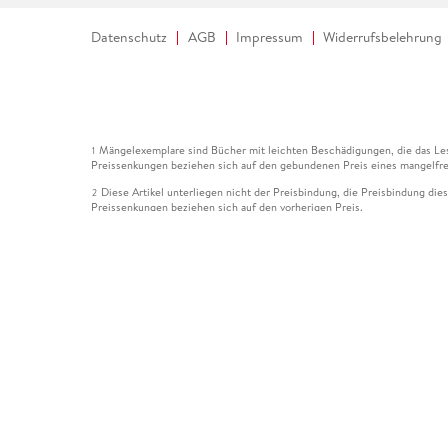
Datenschutz
AGB
Impressum
Widerrufsbelehrung
Mängelexemplare sind Bücher mit leichten Beschädigungen, die das Les
1
Preissenkungen beziehen sich auf den gebundenen Preis eines mangelfre
Diese Artikel unterliegen nicht der Preisbindung, die Preisbindung die
2
Preissenkungen beziehen sich auf den vorherigen Preis.
Durch Öffnen der Leseprobe willigen Sie ein, dass Daten an den Anbie
3
Der gebundene Preis dieses Artikels wird nach Ablauf des auf der Arti
4
Der Preisvergleich bezieht sich auf die unverbindliche Preisempfehlun
5
Der gebundene Preis dieses Artikels wurde vom Verlag gesenkt. Angabe
6
Die Preisbindung dieses Artikels wurde aufgehoben. Angaben zu Preis
7
Der gebundene Preis dieses Artikels wird nach Ablauf des auf der Arti
8
Ihr Gutschein SOMMER13 gilt bis einschließlich 10.08.2026. Sie könne
12
gültig für gesetzlich preisgebundene Artikel (deutschsprachige Bücher 
Gutscheinen und Geschenkkarten kombinierbar. Eine Barauszahlung ist ni