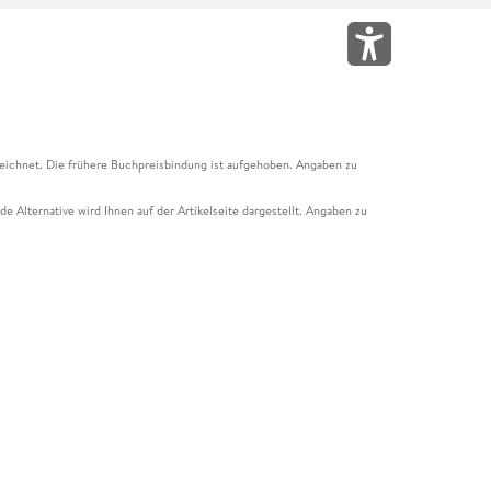
eichnet. Die frühere Buchpreisbindung ist aufgehoben. Angaben zu
e Alternative wird Ihnen auf der Artikelseite dargestellt. Angaben zu
ur Abholung mit Zahlung in der Filiale möglich. Der Gutschein ist nicht
t und das Hugendubel Hörbuch Abo. Der Gutschein ist nicht mit anderen