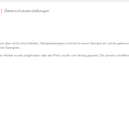
Datenschutzeinstellungen
en aber nicht einschränken. Mängelexemplare sind durch einen Stempel als solche gekennz
ien Exemplars.
ser Artikel wurde aufgehoben oder der Preis wurde vom Verlag gesenkt. Die jeweils zutreffend
ter der Leseprobe übermittelt werden.
kelseite dargestellten Datums vom Verlag angehoben.
g (UVP) des Herstellers.
n zu Preissenkungen beziehen sich auf den vorherigen Preis.
senkungen beziehen sich auf den letzten gebundenen Preis.
kelseite dargestellten Datums vom Verlag angehoben.
n den Gutschein ausschließlich online einlösen unter www.hugendubel.de. Keine Bestellung z
und eBooks) sowie für preisgebundene Kalender, tolino shine (4016621130466), tolino selec
cht möglich. Ein Weiterverkauf und der Handel des Gutscheincodes sind nicht gestattet.