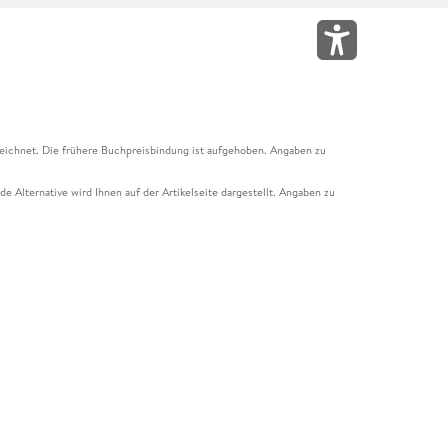
eichnet. Die frühere Buchpreisbindung ist aufgehoben. Angaben zu
e Alternative wird Ihnen auf der Artikelseite dargestellt. Angaben zu
ur Abholung mit Zahlung in der Filiale möglich. Der Gutschein ist nicht
t und das Hugendubel Hörbuch Abo. Der Gutschein ist nicht mit anderen