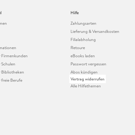
l
Hilfe
hmen
Zahlungsarten
Lieferung & Versandkosten
Filialabholung
mationen
Retoure
ür Firmenkunden
eBooks laden
r Schulen
Passwort vergessen
r Bibliotheken
Abos kündigen
Vertrag widerrufen
r freie Berufe
Alle Hilfethemen