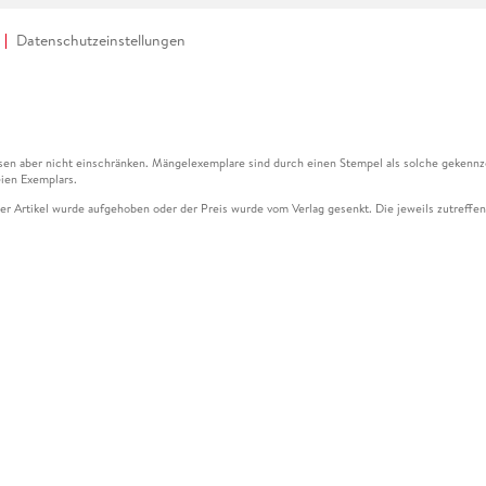
Datenschutzeinstellungen
en aber nicht einschränken. Mängelexemplare sind durch einen Stempel als solche gekennz
ien Exemplars.
ser Artikel wurde aufgehoben oder der Preis wurde vom Verlag gesenkt. Die jeweils zutreffend
ter der Leseprobe übermittelt werden.
kelseite dargestellten Datums vom Verlag angehoben.
g (UVP) des Herstellers.
n zu Preissenkungen beziehen sich auf den vorherigen Preis.
senkungen beziehen sich auf den letzten gebundenen Preis.
kelseite dargestellten Datums vom Verlag angehoben.
n den Gutschein ausschließlich online einlösen unter www.hugendubel.de. Keine Bestellung z
und eBooks) sowie für preisgebundene Kalender, tolino shine (4016621130466), tolino selec
cht möglich. Ein Weiterverkauf und der Handel des Gutscheincodes sind nicht gestattet.