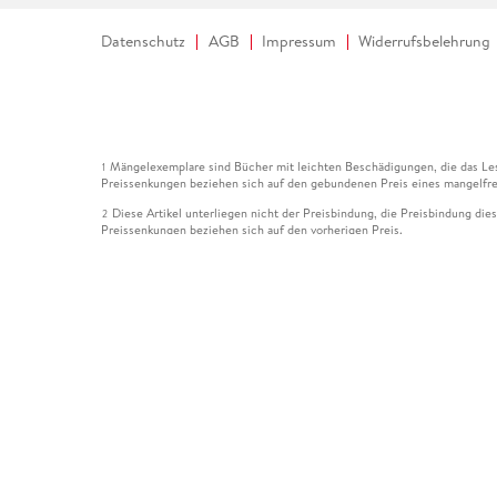
Datenschutz
AGB
Impressum
Widerrufsbelehrung
Mängelexemplare sind Bücher mit leichten Beschädigungen, die das Les
1
Preissenkungen beziehen sich auf den gebundenen Preis eines mangelfre
Diese Artikel unterliegen nicht der Preisbindung, die Preisbindung die
2
Preissenkungen beziehen sich auf den vorherigen Preis.
Durch Öffnen der Leseprobe willigen Sie ein, dass Daten an den Anbie
3
Der gebundene Preis dieses Artikels wird nach Ablauf des auf der Arti
4
Der Preisvergleich bezieht sich auf die unverbindliche Preisempfehlun
5
Der gebundene Preis dieses Artikels wurde vom Verlag gesenkt. Angabe
6
Die Preisbindung dieses Artikels wurde aufgehoben. Angaben zu Preis
7
Der gebundene Preis dieses Artikels wird nach Ablauf des auf der Arti
8
Ihr Gutschein SOMMER13 gilt bis einschließlich 10.08.2026. Sie könne
12
gültig für gesetzlich preisgebundene Artikel (deutschsprachige Bücher 
Gutscheinen und Geschenkkarten kombinierbar. Eine Barauszahlung ist ni