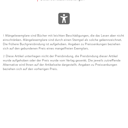
Mängelexemplare sind Bücher mit leichten Beschädigungen, die das Lesen aber nicht
1
einschränken. Mängelexemplare sind durch einen Stempel als solche gekennzeichnet.
Die frühere Buchpreisbindung ist aufgehoben. Angaben zu Preissenkungen beziehen
sich auf den gebundenen Preis eines mangelfreien Exemplars.
Diese Artikel unterliegen nicht der Preisbindung, die Preisbindung dieser Artikel
2
wurde aufgehoben oder der Preis wurde vom Verlag gesenkt. Die jeweils zutreffende
Alternative wird Ihnen auf der Artikelseite dargestellt. Angaben zu Preissenkungen
beziehen sich auf den vorherigen Preis.
Durch Öffnen der Leseprobe willigen Sie ein, dass Daten an den Anbieter der
3
Leseprobe übermittelt werden.
Der gebundene Preis dieses Artikels wird nach Ablauf des auf der Artikelseite
4
dargestellten Datums vom Verlag angehoben.
Der Preisvergleich bezieht sich auf die unverbindliche Preisempfehlung (UVP) des
5
Herstellers.
Der gebundene Preis dieses Artikels wurde vom Verlag gesenkt. Angaben zu
6
Preissenkungen beziehen sich auf den vorherigen Preis.
Die Preisbindung dieses Artikels wurde aufgehoben. Angaben zu Preissenkungen
7