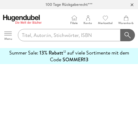
100 Tage Rückgaberecht***
Abholung in über 100 Filialen
Filiale
Konto
Merkzettel
Warenkorb
Hugendubel
Menu
Summer Sale:
13% Rabatt
auf viele Sortimente mit dem
12
mehr
Code
SOMMER13
erfahren