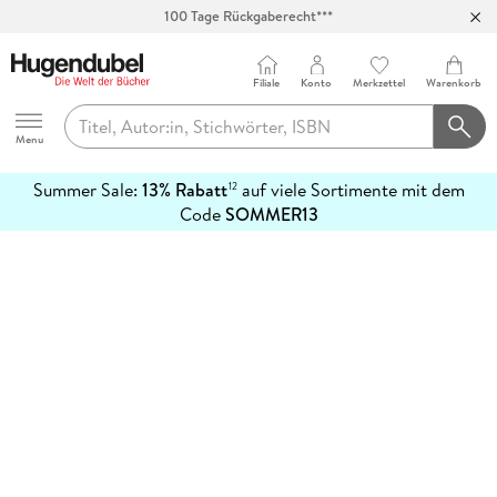
100 Tage Rückgaberecht***
Abholung in über 100 Filialen
Filiale
Konto
Merkzettel
Warenkorb
Hugendubel
Menu
Summer Sale:
13% Rabatt
auf viele Sortimente mit dem
12
mehr
Code
SOMMER13
erfahren