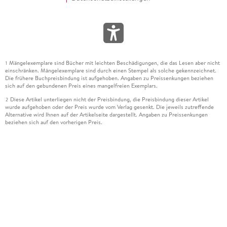
Mängelexemplare sind Bücher mit leichten Beschädigungen, die das Lesen aber nicht
1
einschränken. Mängelexemplare sind durch einen Stempel als solche gekennzeichnet.
Die frühere Buchpreisbindung ist aufgehoben. Angaben zu Preissenkungen beziehen
sich auf den gebundenen Preis eines mangelfreien Exemplars.
Diese Artikel unterliegen nicht der Preisbindung, die Preisbindung dieser Artikel
2
wurde aufgehoben oder der Preis wurde vom Verlag gesenkt. Die jeweils zutreffende
Alternative wird Ihnen auf der Artikelseite dargestellt. Angaben zu Preissenkungen
beziehen sich auf den vorherigen Preis.
Durch Öffnen der Leseprobe willigen Sie ein, dass Daten an den Anbieter der
3
Leseprobe übermittelt werden.
Der gebundene Preis dieses Artikels wird nach Ablauf des auf der Artikelseite
4
dargestellten Datums vom Verlag angehoben.
Der Preisvergleich bezieht sich auf die unverbindliche Preisempfehlung (UVP) des
5
Herstellers.
Der gebundene Preis dieses Artikels wurde vom Verlag gesenkt. Angaben zu
6
Preissenkungen beziehen sich auf den vorherigen Preis.
Die Preisbindung dieses Artikels wurde aufgehoben. Angaben zu Preissenkungen
7