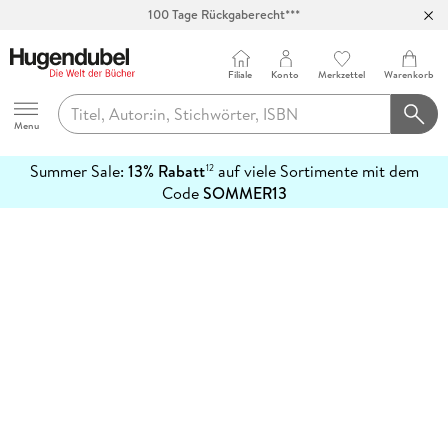
100 Tage Rückgaberecht***
Abholung in über 100 Filialen
Filiale
Konto
Merkzettel
Warenkorb
Hugendubel
Menu
Summer Sale:
13% Rabatt
auf viele Sortimente mit dem
12
mehr
Code
SOMMER13
erfahren