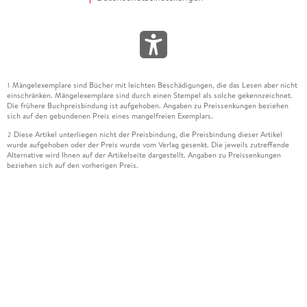
Mängelexemplare sind Bücher mit leichten Beschädigungen, die das Lesen aber nicht
1
einschränken. Mängelexemplare sind durch einen Stempel als solche gekennzeichnet.
Die frühere Buchpreisbindung ist aufgehoben. Angaben zu Preissenkungen beziehen
sich auf den gebundenen Preis eines mangelfreien Exemplars.
Diese Artikel unterliegen nicht der Preisbindung, die Preisbindung dieser Artikel
2
wurde aufgehoben oder der Preis wurde vom Verlag gesenkt. Die jeweils zutreffende
Alternative wird Ihnen auf der Artikelseite dargestellt. Angaben zu Preissenkungen
beziehen sich auf den vorherigen Preis.
Durch Öffnen der Leseprobe willigen Sie ein, dass Daten an den Anbieter der
3
Leseprobe übermittelt werden.
Der gebundene Preis dieses Artikels wird nach Ablauf des auf der Artikelseite
4
dargestellten Datums vom Verlag angehoben.
Der Preisvergleich bezieht sich auf die unverbindliche Preisempfehlung (UVP) des
5
Herstellers.
Der gebundene Preis dieses Artikels wurde vom Verlag gesenkt. Angaben zu
6
Preissenkungen beziehen sich auf den vorherigen Preis.
Die Preisbindung dieses Artikels wurde aufgehoben. Angaben zu Preissenkungen
7