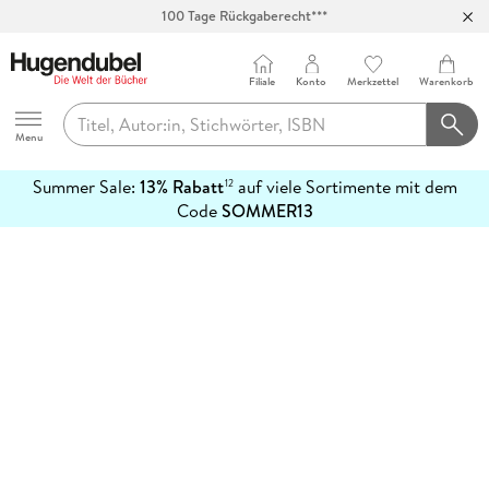
100 Tage Rückgaberecht***
Abholung in über 100 Filialen
Filiale
Konto
Merkzettel
Warenkorb
Hugendubel
Menu
Summer Sale:
13% Rabatt
auf viele Sortimente mit dem
12
mehr
Code
SOMMER13
erfahren