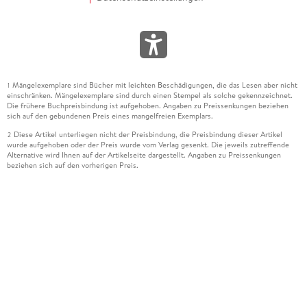
Mängelexemplare sind Bücher mit leichten Beschädigungen, die das Lesen aber nicht
1
einschränken. Mängelexemplare sind durch einen Stempel als solche gekennzeichnet.
Die frühere Buchpreisbindung ist aufgehoben. Angaben zu Preissenkungen beziehen
sich auf den gebundenen Preis eines mangelfreien Exemplars.
Diese Artikel unterliegen nicht der Preisbindung, die Preisbindung dieser Artikel
2
wurde aufgehoben oder der Preis wurde vom Verlag gesenkt. Die jeweils zutreffende
Alternative wird Ihnen auf der Artikelseite dargestellt. Angaben zu Preissenkungen
beziehen sich auf den vorherigen Preis.
Durch Öffnen der Leseprobe willigen Sie ein, dass Daten an den Anbieter der
3
Leseprobe übermittelt werden.
Der gebundene Preis dieses Artikels wird nach Ablauf des auf der Artikelseite
4
dargestellten Datums vom Verlag angehoben.
Der Preisvergleich bezieht sich auf die unverbindliche Preisempfehlung (UVP) des
5
Herstellers.
Der gebundene Preis dieses Artikels wurde vom Verlag gesenkt. Angaben zu
6
Preissenkungen beziehen sich auf den vorherigen Preis.
Die Preisbindung dieses Artikels wurde aufgehoben. Angaben zu Preissenkungen
7