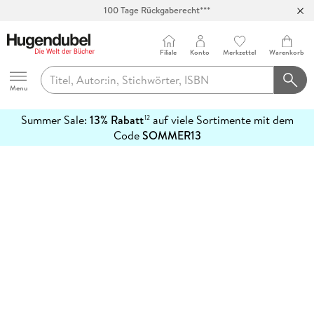
100 Tage Rückgaberecht***
Abholung in über 100 Filialen
Filiale
Konto
Merkzettel
Warenkorb
Hugendubel
Menu
Summer Sale:
13% Rabatt
auf viele Sortimente mit dem
12
mehr
Code
SOMMER13
erfahren