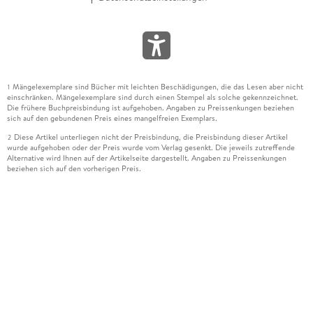
Mängelexemplare sind Bücher mit leichten Beschädigungen, die das Lesen aber nicht
1
einschränken. Mängelexemplare sind durch einen Stempel als solche gekennzeichnet.
Die frühere Buchpreisbindung ist aufgehoben. Angaben zu Preissenkungen beziehen
sich auf den gebundenen Preis eines mangelfreien Exemplars.
Diese Artikel unterliegen nicht der Preisbindung, die Preisbindung dieser Artikel
2
wurde aufgehoben oder der Preis wurde vom Verlag gesenkt. Die jeweils zutreffende
Alternative wird Ihnen auf der Artikelseite dargestellt. Angaben zu Preissenkungen
beziehen sich auf den vorherigen Preis.
Durch Öffnen der Leseprobe willigen Sie ein, dass Daten an den Anbieter der
3
Leseprobe übermittelt werden.
Der gebundene Preis dieses Artikels wird nach Ablauf des auf der Artikelseite
4
dargestellten Datums vom Verlag angehoben.
Der Preisvergleich bezieht sich auf die unverbindliche Preisempfehlung (UVP) des
5
Herstellers.
Der gebundene Preis dieses Artikels wurde vom Verlag gesenkt. Angaben zu
6
Preissenkungen beziehen sich auf den vorherigen Preis.
Die Preisbindung dieses Artikels wurde aufgehoben. Angaben zu Preissenkungen
7