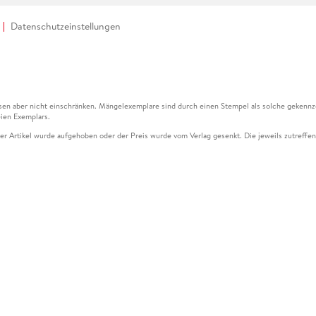
Datenschutzeinstellungen
en aber nicht einschränken. Mängelexemplare sind durch einen Stempel als solche gekennz
ien Exemplars.
ser Artikel wurde aufgehoben oder der Preis wurde vom Verlag gesenkt. Die jeweils zutreffend
ter der Leseprobe übermittelt werden.
kelseite dargestellten Datums vom Verlag angehoben.
g (UVP) des Herstellers.
n zu Preissenkungen beziehen sich auf den vorherigen Preis.
senkungen beziehen sich auf den letzten gebundenen Preis.
kelseite dargestellten Datums vom Verlag angehoben.
n den Gutschein ausschließlich online einlösen unter www.hugendubel.de. Keine Bestellung z
und eBooks) sowie für preisgebundene Kalender, tolino shine (4016621130466), tolino selec
cht möglich. Ein Weiterverkauf und der Handel des Gutscheincodes sind nicht gestattet.