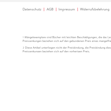
Datenschutz
AGB
Impressum
Widerrufsbelehrung
Mängelexemplare sind Bücher mit leichten Beschädigungen, die das Les
1
Preissenkungen beziehen sich auf den gebundenen Preis eines mangelfre
Diese Artikel unterliegen nicht der Preisbindung, die Preisbindung die
2
Preissenkungen beziehen sich auf den vorherigen Preis.
Durch Öffnen der Leseprobe willigen Sie ein, dass Daten an den Anbie
3
Der gebundene Preis dieses Artikels wird nach Ablauf des auf der Arti
4
Der Preisvergleich bezieht sich auf die unverbindliche Preisempfehlun
5
Der gebundene Preis dieses Artikels wurde vom Verlag gesenkt. Angabe
6
Die Preisbindung dieses Artikels wurde aufgehoben. Angaben zu Preis
7
Der gebundene Preis dieses Artikels wird nach Ablauf des auf der Arti
8
Ihr Gutschein SOMMER13 gilt bis einschließlich 10.08.2026. Sie könne
12
gültig für gesetzlich preisgebundene Artikel (deutschsprachige Bücher 
Gutscheinen und Geschenkkarten kombinierbar. Eine Barauszahlung ist ni