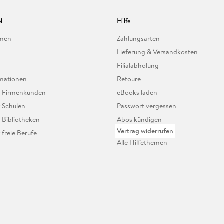
l
Hilfe
hmen
Zahlungsarten
Lieferung & Versandkosten
Filialabholung
mationen
Retoure
ür Firmenkunden
eBooks laden
r Schulen
Passwort vergessen
r Bibliotheken
Abos kündigen
Vertrag widerrufen
r freie Berufe
Alle Hilfethemen