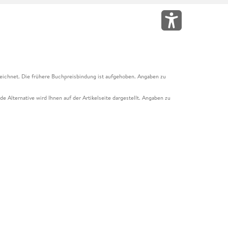
eichnet. Die frühere Buchpreisbindung ist aufgehoben. Angaben zu
e Alternative wird Ihnen auf der Artikelseite dargestellt. Angaben zu
ur Abholung mit Zahlung in der Filiale möglich. Der Gutschein ist nicht
t und das Hugendubel Hörbuch Abo. Der Gutschein ist nicht mit anderen