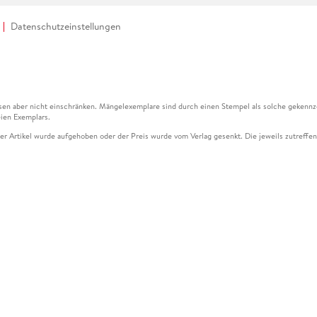
Datenschutzeinstellungen
en aber nicht einschränken. Mängelexemplare sind durch einen Stempel als solche gekennz
ien Exemplars.
ser Artikel wurde aufgehoben oder der Preis wurde vom Verlag gesenkt. Die jeweils zutreffend
ter der Leseprobe übermittelt werden.
kelseite dargestellten Datums vom Verlag angehoben.
g (UVP) des Herstellers.
n zu Preissenkungen beziehen sich auf den vorherigen Preis.
senkungen beziehen sich auf den letzten gebundenen Preis.
kelseite dargestellten Datums vom Verlag angehoben.
n den Gutschein ausschließlich online einlösen unter www.hugendubel.de. Keine Bestellung z
und eBooks) sowie für preisgebundene Kalender, tolino shine (4016621130466), tolino selec
cht möglich. Ein Weiterverkauf und der Handel des Gutscheincodes sind nicht gestattet.