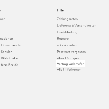
l
Hilfe
hmen
Zahlungsarten
Lieferung & Versandkosten
Filialabholung
mationen
Retoure
ür Firmenkunden
eBooks laden
r Schulen
Passwort vergessen
r Bibliotheken
Abos kündigen
Vertrag widerrufen
r freie Berufe
Alle Hilfethemen