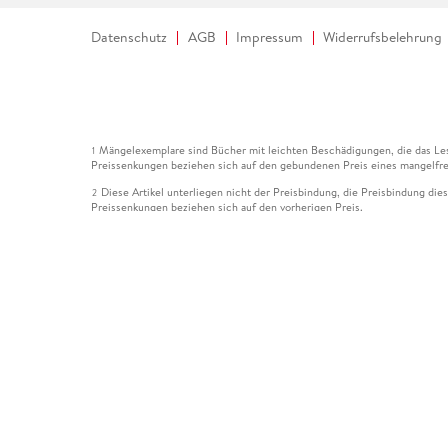
Datenschutz
AGB
Impressum
Widerrufsbelehrung
Mängelexemplare sind Bücher mit leichten Beschädigungen, die das Les
1
Preissenkungen beziehen sich auf den gebundenen Preis eines mangelfre
Diese Artikel unterliegen nicht der Preisbindung, die Preisbindung die
2
Preissenkungen beziehen sich auf den vorherigen Preis.
Durch Öffnen der Leseprobe willigen Sie ein, dass Daten an den Anbie
3
Der gebundene Preis dieses Artikels wird nach Ablauf des auf der Arti
4
Der Preisvergleich bezieht sich auf die unverbindliche Preisempfehlun
5
Der gebundene Preis dieses Artikels wurde vom Verlag gesenkt. Angabe
6
Die Preisbindung dieses Artikels wurde aufgehoben. Angaben zu Preis
7
Der gebundene Preis dieses Artikels wird nach Ablauf des auf der Arti
8
Ihr Gutschein SOMMER13 gilt bis einschließlich 10.08.2026. Sie könne
12
gültig für gesetzlich preisgebundene Artikel (deutschsprachige Bücher 
Gutscheinen und Geschenkkarten kombinierbar. Eine Barauszahlung ist ni