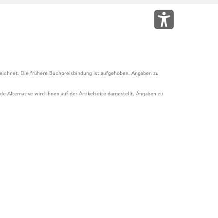
eichnet. Die frühere Buchpreisbindung ist aufgehoben. Angaben zu
e Alternative wird Ihnen auf der Artikelseite dargestellt. Angaben zu
ur Abholung mit Zahlung in der Filiale möglich. Der Gutschein ist nicht
t und das Hugendubel Hörbuch Abo. Der Gutschein ist nicht mit anderen