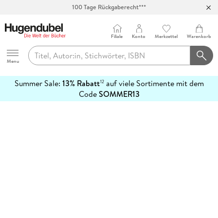
100 Tage Rückgaberecht***
Abholung in über 100 Filialen
Filiale
Konto
Merkzettel
Warenkorb
Hugendubel
Menu
Summer Sale:
13% Rabatt
auf viele Sortimente mit dem
12
mehr
Code
SOMMER13
erfahren