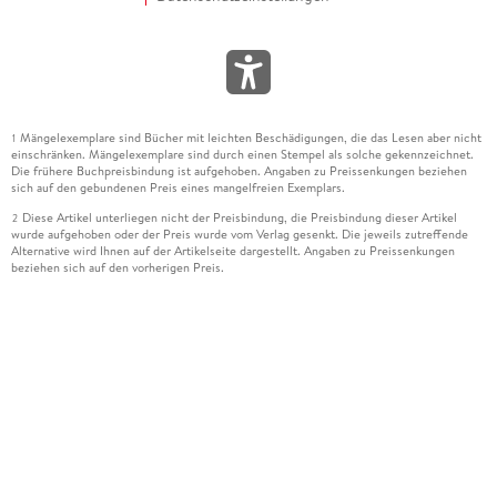
Mängelexemplare sind Bücher mit leichten Beschädigungen, die das Lesen aber nicht
1
einschränken. Mängelexemplare sind durch einen Stempel als solche gekennzeichnet.
Die frühere Buchpreisbindung ist aufgehoben. Angaben zu Preissenkungen beziehen
sich auf den gebundenen Preis eines mangelfreien Exemplars.
Diese Artikel unterliegen nicht der Preisbindung, die Preisbindung dieser Artikel
2
wurde aufgehoben oder der Preis wurde vom Verlag gesenkt. Die jeweils zutreffende
Alternative wird Ihnen auf der Artikelseite dargestellt. Angaben zu Preissenkungen
beziehen sich auf den vorherigen Preis.
Durch Öffnen der Leseprobe willigen Sie ein, dass Daten an den Anbieter der
3
Leseprobe übermittelt werden.
Der gebundene Preis dieses Artikels wird nach Ablauf des auf der Artikelseite
4
dargestellten Datums vom Verlag angehoben.
Der Preisvergleich bezieht sich auf die unverbindliche Preisempfehlung (UVP) des
5
Herstellers.
Der gebundene Preis dieses Artikels wurde vom Verlag gesenkt. Angaben zu
6
Preissenkungen beziehen sich auf den vorherigen Preis.
Die Preisbindung dieses Artikels wurde aufgehoben. Angaben zu Preissenkungen
7