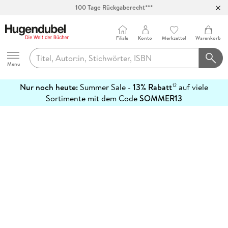
100 Tage Rückgaberecht***
Abholung in über 100 Filialen
Filiale
Konto
Merkzettel
Warenkorb
Hugendubel
Menu
Nur noch heute:
Summer Sale -
13% Rabatt
auf viele
12
mehr
Sortimente mit dem Code
SOMMER13
erfahren