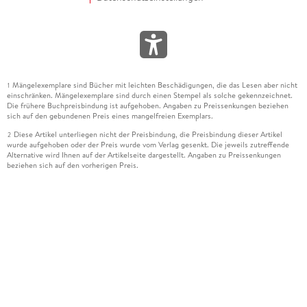
Mängelexemplare sind Bücher mit leichten Beschädigungen, die das Lesen aber nicht
1
einschränken. Mängelexemplare sind durch einen Stempel als solche gekennzeichnet.
Die frühere Buchpreisbindung ist aufgehoben. Angaben zu Preissenkungen beziehen
sich auf den gebundenen Preis eines mangelfreien Exemplars.
Diese Artikel unterliegen nicht der Preisbindung, die Preisbindung dieser Artikel
2
wurde aufgehoben oder der Preis wurde vom Verlag gesenkt. Die jeweils zutreffende
Alternative wird Ihnen auf der Artikelseite dargestellt. Angaben zu Preissenkungen
beziehen sich auf den vorherigen Preis.
Durch Öffnen der Leseprobe willigen Sie ein, dass Daten an den Anbieter der
3
Leseprobe übermittelt werden.
Der gebundene Preis dieses Artikels wird nach Ablauf des auf der Artikelseite
4
dargestellten Datums vom Verlag angehoben.
Der Preisvergleich bezieht sich auf die unverbindliche Preisempfehlung (UVP) des
5
Herstellers.
Der gebundene Preis dieses Artikels wurde vom Verlag gesenkt. Angaben zu
6
Preissenkungen beziehen sich auf den vorherigen Preis.
Die Preisbindung dieses Artikels wurde aufgehoben. Angaben zu Preissenkungen
7