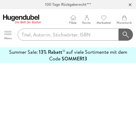
100 Tage Rückgaberecht***
Abholung in über 100 Filialen
Filiale
Konto
Merkzettel
Warenkorb
Hugendubel
Menu
Summer Sale:
13% Rabatt
auf viele Sortimente mit dem
12
mehr
Code
SOMMER13
erfahren