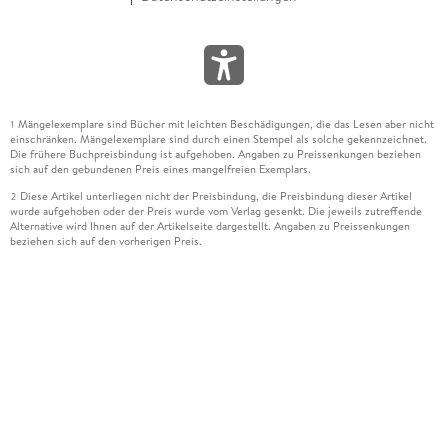
Mängelexemplare sind Bücher mit leichten Beschädigungen, die das Lesen aber nicht
1
einschränken. Mängelexemplare sind durch einen Stempel als solche gekennzeichnet.
Die frühere Buchpreisbindung ist aufgehoben. Angaben zu Preissenkungen beziehen
sich auf den gebundenen Preis eines mangelfreien Exemplars.
Diese Artikel unterliegen nicht der Preisbindung, die Preisbindung dieser Artikel
2
wurde aufgehoben oder der Preis wurde vom Verlag gesenkt. Die jeweils zutreffende
Alternative wird Ihnen auf der Artikelseite dargestellt. Angaben zu Preissenkungen
beziehen sich auf den vorherigen Preis.
Durch Öffnen der Leseprobe willigen Sie ein, dass Daten an den Anbieter der
3
Leseprobe übermittelt werden.
Der gebundene Preis dieses Artikels wird nach Ablauf des auf der Artikelseite
4
dargestellten Datums vom Verlag angehoben.
Der Preisvergleich bezieht sich auf die unverbindliche Preisempfehlung (UVP) des
5
Herstellers.
Der gebundene Preis dieses Artikels wurde vom Verlag gesenkt. Angaben zu
6
Preissenkungen beziehen sich auf den vorherigen Preis.
Die Preisbindung dieses Artikels wurde aufgehoben. Angaben zu Preissenkungen
7