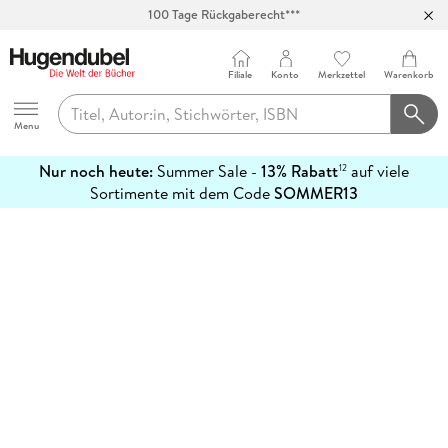
100 Tage Rückgaberecht***
Abholung in über 100 Filialen
Filiale
Konto
Merkzettel
Warenkorb
Hugendubel
Menu
Nur noch heute:
Summer Sale -
13% Rabatt
auf viele
12
mehr
Sortimente mit dem Code
SOMMER13
erfahren