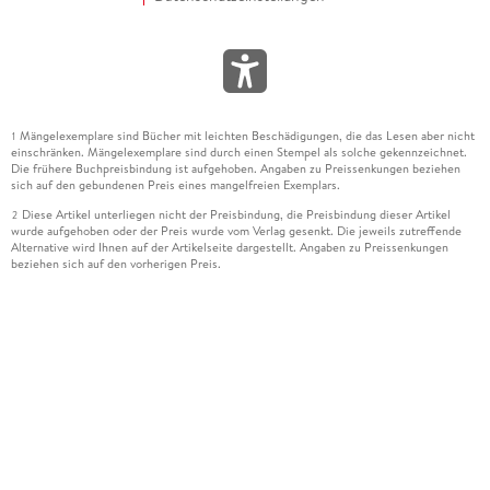
Mängelexemplare sind Bücher mit leichten Beschädigungen, die das Lesen aber nicht
1
einschränken. Mängelexemplare sind durch einen Stempel als solche gekennzeichnet.
Die frühere Buchpreisbindung ist aufgehoben. Angaben zu Preissenkungen beziehen
sich auf den gebundenen Preis eines mangelfreien Exemplars.
Diese Artikel unterliegen nicht der Preisbindung, die Preisbindung dieser Artikel
2
wurde aufgehoben oder der Preis wurde vom Verlag gesenkt. Die jeweils zutreffende
Alternative wird Ihnen auf der Artikelseite dargestellt. Angaben zu Preissenkungen
beziehen sich auf den vorherigen Preis.
Durch Öffnen der Leseprobe willigen Sie ein, dass Daten an den Anbieter der
3
Leseprobe übermittelt werden.
Der gebundene Preis dieses Artikels wird nach Ablauf des auf der Artikelseite
4
dargestellten Datums vom Verlag angehoben.
Der Preisvergleich bezieht sich auf die unverbindliche Preisempfehlung (UVP) des
5
Herstellers.
Der gebundene Preis dieses Artikels wurde vom Verlag gesenkt. Angaben zu
6
Preissenkungen beziehen sich auf den vorherigen Preis.
Die Preisbindung dieses Artikels wurde aufgehoben. Angaben zu Preissenkungen
7