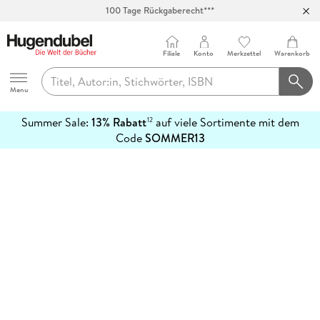
100 Tage Rückgaberecht***
Abholung in über 100 Filialen
Filiale
Konto
Merkzettel
Warenkorb
Hugendubel
Menu
Summer Sale:
13% Rabatt
auf viele Sortimente mit dem
12
mehr
Code
SOMMER13
erfahren