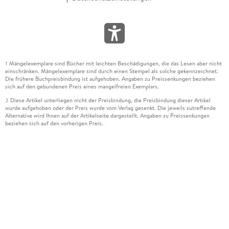
Mängelexemplare sind Bücher mit leichten Beschädigungen, die das Lesen aber nicht
1
einschränken. Mängelexemplare sind durch einen Stempel als solche gekennzeichnet.
Die frühere Buchpreisbindung ist aufgehoben. Angaben zu Preissenkungen beziehen
sich auf den gebundenen Preis eines mangelfreien Exemplars.
Diese Artikel unterliegen nicht der Preisbindung, die Preisbindung dieser Artikel
2
wurde aufgehoben oder der Preis wurde vom Verlag gesenkt. Die jeweils zutreffende
Alternative wird Ihnen auf der Artikelseite dargestellt. Angaben zu Preissenkungen
beziehen sich auf den vorherigen Preis.
Durch Öffnen der Leseprobe willigen Sie ein, dass Daten an den Anbieter der
3
Leseprobe übermittelt werden.
Der gebundene Preis dieses Artikels wird nach Ablauf des auf der Artikelseite
4
dargestellten Datums vom Verlag angehoben.
Der Preisvergleich bezieht sich auf die unverbindliche Preisempfehlung (UVP) des
5
Herstellers.
Der gebundene Preis dieses Artikels wurde vom Verlag gesenkt. Angaben zu
6
Preissenkungen beziehen sich auf den vorherigen Preis.
Die Preisbindung dieses Artikels wurde aufgehoben. Angaben zu Preissenkungen
7