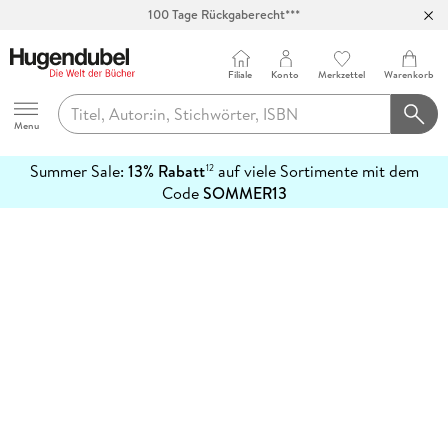
100 Tage Rückgaberecht***
Abholung in über 100 Filialen
Filiale
Konto
Merkzettel
Warenkorb
Hugendubel
Menu
Summer Sale:
13% Rabatt
auf viele Sortimente mit dem
12
mehr
Code
SOMMER13
erfahren