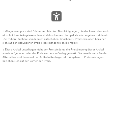
Mängelexemplare sind Bücher mit leichten Beschädigungen, die das Lesen aber nicht
1
einschränken. Mängelexemplare sind durch einen Stempel als solche gekennzeichnet.
Die frühere Buchpreisbindung ist aufgehoben. Angaben zu Preissenkungen beziehen
sich auf den gebundenen Preis eines mangelfreien Exemplars.
Diese Artikel unterliegen nicht der Preisbindung, die Preisbindung dieser Artikel
2
wurde aufgehoben oder der Preis wurde vom Verlag gesenkt. Die jeweils zutreffende
Alternative wird Ihnen auf der Artikelseite dargestellt. Angaben zu Preissenkungen
beziehen sich auf den vorherigen Preis.
Durch Öffnen der Leseprobe willigen Sie ein, dass Daten an den Anbieter der
3
Leseprobe übermittelt werden.
Der gebundene Preis dieses Artikels wird nach Ablauf des auf der Artikelseite
4
dargestellten Datums vom Verlag angehoben.
Der Preisvergleich bezieht sich auf die unverbindliche Preisempfehlung (UVP) des
5
Herstellers.
Der gebundene Preis dieses Artikels wurde vom Verlag gesenkt. Angaben zu
6
Preissenkungen beziehen sich auf den vorherigen Preis.
Die Preisbindung dieses Artikels wurde aufgehoben. Angaben zu Preissenkungen
7